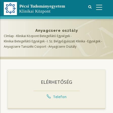
Ugrás
a
tartalomra
Anyagcsere osztály
Címlap
-
Klinikai Központ Betegellátó Egységek
-
Morzsa
Klinikai Betegellátó Egységek
-
I. Sz. Belgyógyászati Klinika
-
Egységek
-
Anyagcsere Tanszéki Csoport
-
Anyagcsere Osztály
ELÉRHETŐSÉG
Telefon