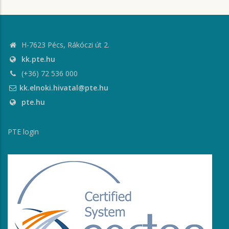
H-7623 Pécs, Rákóczi út 2.
kk.pte.hu
(+36) 72 536 000
kk.elnoki.hivatal@pte.hu
pte.hu
PTE login