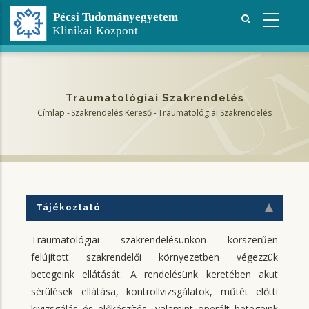
Ugrás
a
tartalomra
Traumatológiai Szakrendelés
Címlap
-
Szakrendelés Kereső
-
Traumatológiai Szakrendelés
Morzsa
Tájékoztató
Traumatológiai szakrendelésünkön korszerűen
felújított szakrendelői környezetben végezzük
betegeink ellátását. A rendelésünk keretében akut
sérülések ellátása, kontrollvizsgálatok, műtét előtti
kivizsgálás és előkészítés, valamint operált betegeink