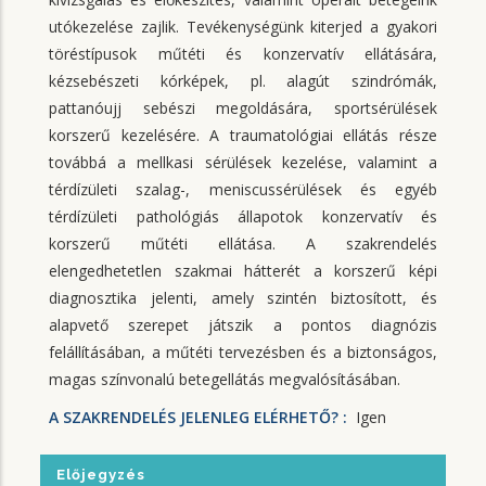
utókezelése zajlik. Tevékenységünk kiterjed a gyakori
töréstípusok műtéti és konzervatív ellátására,
kézsebészeti kórképek, pl. alagút szindrómák,
pattanóujj sebészi megoldására, sportsérülések
korszerű kezelésére. A traumatológiai ellátás része
továbbá a mellkasi sérülések kezelése, valamint a
térdízületi szalag-, meniscussérülések és egyéb
térdízületi pathológiás állapotok konzervatív és
korszerű műtéti ellátása. A szakrendelés
elengedhetetlen szakmai hátterét a korszerű képi
diagnosztika jelenti, amely szintén biztosított, és
alapvető szerepet játszik a pontos diagnózis
felállításában, a műtéti tervezésben és a biztonságos,
magas színvonalú betegellátás megvalósításában.
A SZAKRENDELÉS JELENLEG ELÉRHETŐ? :
Igen
Előjegyzés