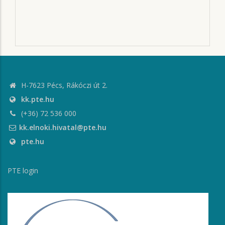
H-7623 Pécs, Rákóczi út 2.
kk.pte.hu
(+36) 72 536 000
kk.elnoki.hivatal@pte.hu
pte.hu
PTE login