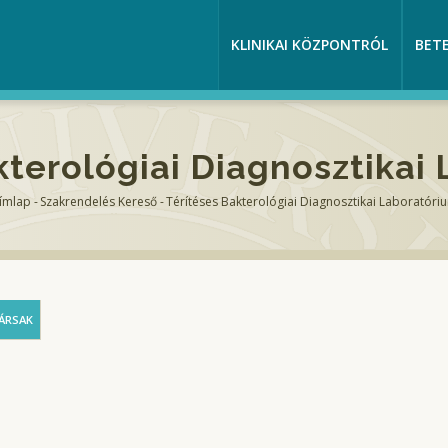
KLINIKAI KÖZPONTRÓL
BET
kterológiai Diagnosztikai
ímlap
-
Szakrendelés Kereső
-
Térítéses Bakterológiai Diagnosztikai Laboratóri
Morzsa
ÁRSAK