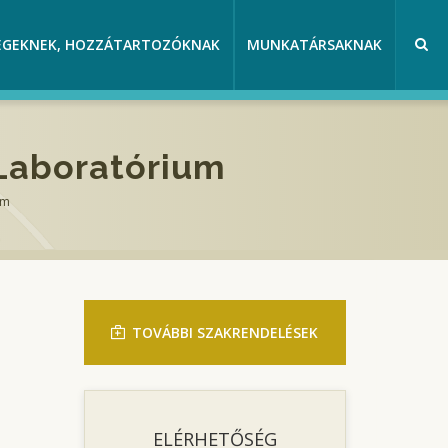
EGEKNEK, HOZZÁTARTOZÓKNAK
MUNKATÁRSAKNAK
 Laboratórium
um
TOVÁBBI SZAKRENDELÉSEK
ELÉRHETŐSÉG