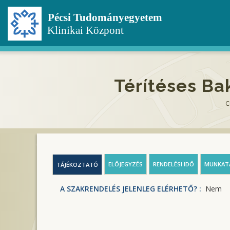
Ugrás
a
tartalomra
Térítéses Ba
C
ELŐJEGYZÉS
RENDELÉSI IDŐ
MUNKAT
TÁJÉKOZTATÓ
A SZAKRENDELÉS JELENLEG ELÉRHETŐ? :
Nem