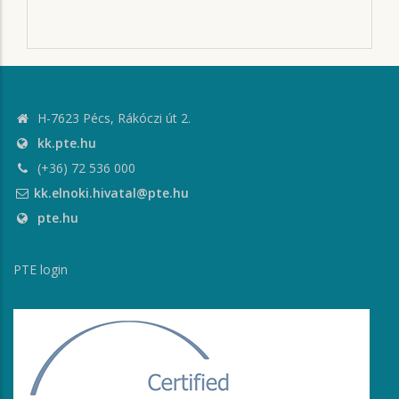
H-7623 Pécs, Rákóczi út 2.
kk.pte.hu
(+36) 72 536 000
kk.elnoki.hivatal@pte.hu
pte.hu
PTE login