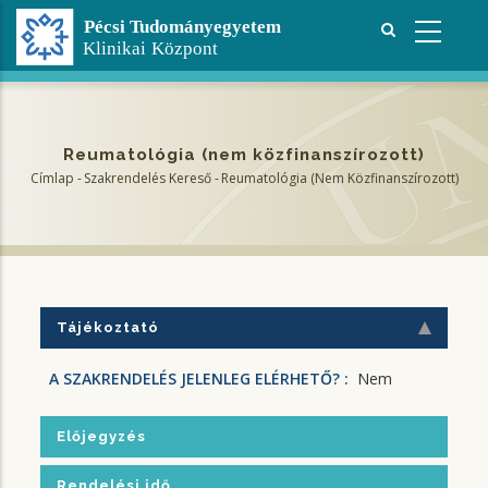
Ugrás
a
tartalomra
Reumatológia (nem közfinanszírozott)
Címlap
-
Szakrendelés Kereső
-
Reumatológia (nem Közfinanszírozott)
Morzsa
Tájékoztató
A SZAKRENDELÉS JELENLEG ELÉRHETŐ? :
Nem
Előjegyzés
Rendelési idő