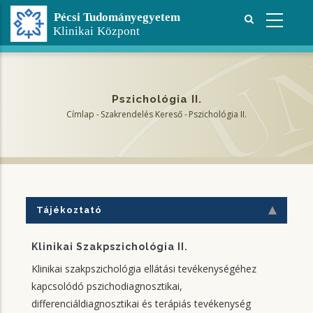
Ugrás
a
tartalomra
Pszichológia II.
Címlap
-
Szakrendelés Kereső
-
Pszichológia II.
Morzsa
Tájékoztató
Klinikai Szakpszichológia II.
Klinikai szakpszichológia ellátási tevékenységéhez
kapcsolódó pszichodiagnosztikai,
differenciáldiagnosztikai és terápiás tevékenység