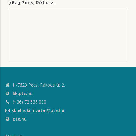
7623 Pécs, Rét u.2.
H-7623 Pécs, Rákóczi út 2.
kk.pte.hu
(+36) 72 536 000
kk.elnoki.hivatal@pte.hu
pte.hu