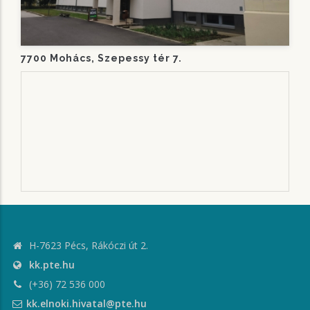
7700 Mohács, Szepessy tér 7.
H-7623 Pécs, Rákóczi út 2.
kk.pte.hu
(+36) 72 536 000
kk.elnoki.hivatal@pte.hu