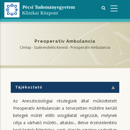
Ugrás
a
tartalomra
Preoperatív Ambulancia
Címlap
-
Szakrendelés Kereső
-
Preoperatív Ambulancia
Morzsa
Tájékoztató
Az Aneszteziológiai részlegünk által működtetett
Preoperatív Ambulancián a tervezetten műtétre kerülő
betegek műtét előtti vizsgálatát végezzük, melynek
célja a várható műtéti-, altatási-, illetve érzéstelenítési
kockázatok felmérése, ezek alapján egyénre szabottan