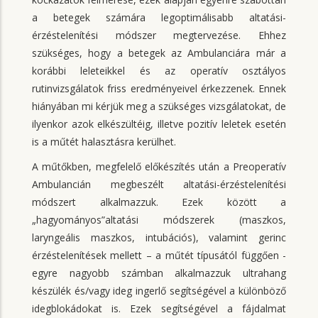
a betegek számára legoptimálisabb altatási-
érzéstelenítési módszer megtervezése. Ehhez
szükséges, hogy a betegek az Ambulanciára már a
korábbi leleteikkel és az operatív osztályos
rutinvizsgálatok friss eredményeivel érkezzenek. Ennek
hiányában mi kérjük meg a szükséges vizsgálatokat, de
ilyenkor azok elkészültéig, illetve pozitív leletek esetén
is a műtét halasztásra kerülhet.
A műtőkben, megfelelő előkészítés után a Preoperatív
Ambulancián megbeszélt altatási-érzéstelenítési
módszert alkalmazzuk. Ezek között a
„hagyományos”altatási módszerek (maszkos,
laryngeális maszkos, intubációs), valamint gerinc
érzéstelenítések mellett – a műtét típusától függően -
egyre nagyobb számban alkalmazzuk ultrahang
készülék és/vagy ideg ingerlő segítségével a különböző
idegblokádokat is. Ezek segítségével a fájdalmat