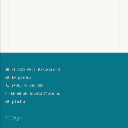
H-7623 Pécs, Rákóczi út 2.
kk.pte.hu
(+36) 72 536 000
kk.elnoki.hivatal@pte.hu
pte.hu
PTE login