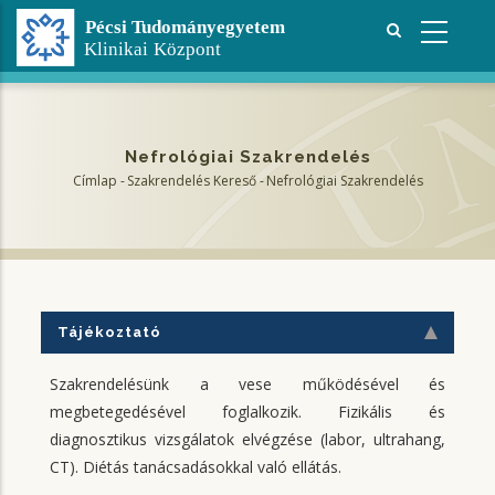
Ugrás
a
tartalomra
Nefrológiai Szakrendelés
Címlap
-
Szakrendelés Kereső
-
Nefrológiai Szakrendelés
Morzsa
Tájékoztató
Szakrendelésünk a vese működésével és
megbetegedésével foglalkozik. Fizikális és
diagnosztikus vizsgálatok elvégzése (labor, ultrahang,
CT). Diétás tanácsadásokkal való ellátás.