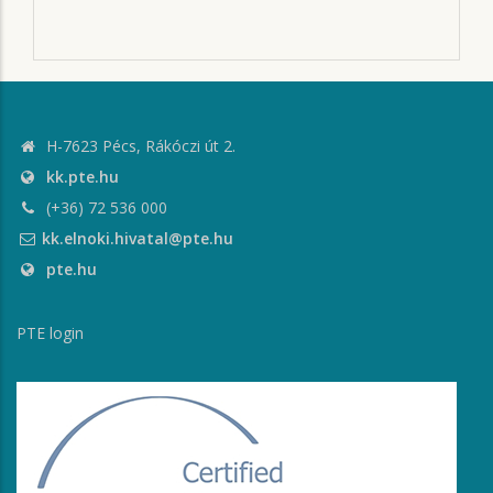
H-7623 Pécs, Rákóczi út 2.
kk.pte.hu
(+36) 72 536 000
kk.elnoki.hivatal@pte.hu
pte.hu
PTE login