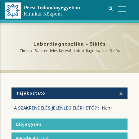
Ugrás
a
tartalomra
Labordiagnosztika - Siklós
Címlap
-
Szakrendelés Kereső
-
Labordiagnosztika - Siklós
Morzsa
Tájékoztató
A SZAKRENDELÉS JELENLEG ELÉRHETŐ? :
Nem
Előjegyzés
Rendelési idő