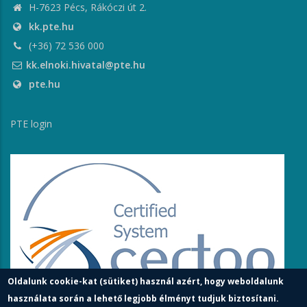
H-7623 Pécs, Rákóczi út 2.
kk.pte.hu
(+36) 72 536 000
kk.elnoki.hivatal@pte.hu
pte.hu
PTE login
Oldalunk cookie-kat (sütiket) használ azért, hogy weboldalunk
használata során a lehető legjobb élményt tudjuk biztosítani.