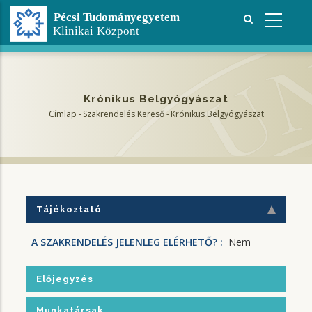
Ugrás
a
tartalomra
Krónikus Belgyógyászat
Címlap
-
Szakrendelés Kereső
-
Krónikus Belgyógyászat
Morzsa
Tájékoztató
A SZAKRENDELÉS JELENLEG ELÉRHETŐ? :
Nem
Előjegyzés
Munkatársak