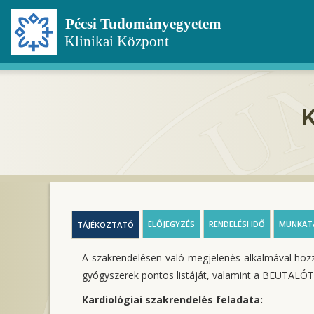
Ugrás
a
tartalomra
K
ELŐJEGYZÉS
RENDELÉSI IDŐ
MUNKAT
TÁJÉKOZTATÓ
A szakrendelésen való megjelenés alkalmával hozz
gyógyszerek pontos listáját, valamint a BEUTALÓT
Kardiológiai szakrendelés feladata: