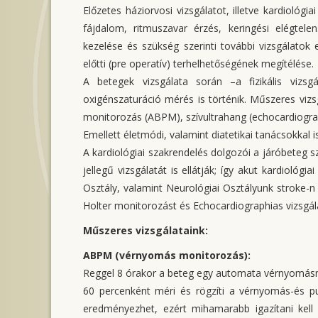
Előzetes háziorvosi vizsgálatot, illetve kardiológ
fájdalom, ritmuszavar érzés, keringési elégtel
kezelése és szükség szerinti további vizsgálatok
előtti (pre operatív) terhelhetőségének megítélése.
A betegek vizsgálata során –a fizikális vizs
oxigénszaturáció mérés is történik. Műszeres viz
monitorozás (ABPM), szívultrahang (echocardiograp
Emellett életmódi, valamint diatetikai tanácsokkal i
A kardiológiai szakrendelés dolgozói a járóbeteg s
jellegű vizsgálatát is ellátják; így akut kardiológ
Osztály, valamint Neurológiai Osztályunk stroke-n 
Holter monitorozást és Echocardiographias vizsgál
Műszeres vizsgálataink:
ABPM (vérnyomás monitorozás):
Reggel 8 órakor a beteg egy automata vérnyomásmé
60 percenként méri és rögzíti a vérnyomás-és pu
eredményezhet, ezért mihamarabb igazítani kell 