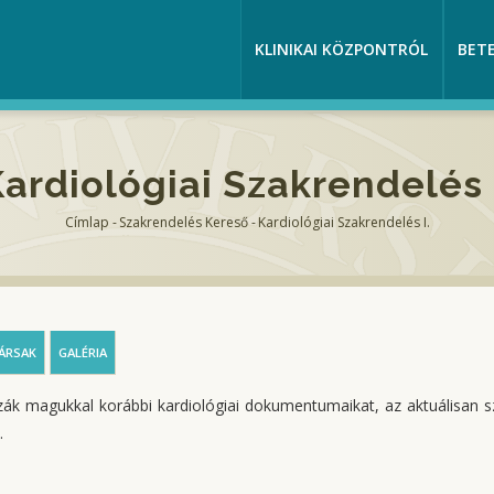
KLINIKAI KÖZPONTRÓL
BET
ardiológiai Szakrendelés 
Címlap
-
Szakrendelés Kereső
-
Kardiológiai Szakrendelés I.
Morzsa
ÁRSAK
GALÉRIA
ák magukkal korábbi kardiológiai dokumentumaikat, az aktuálisan s
.