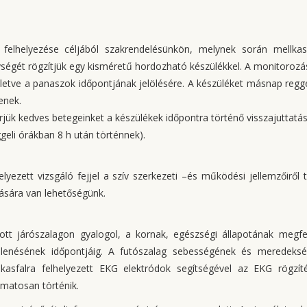
felhelyezése céljából szakrendelésünkön, melynek során mellka
ységét rögzítjük egy kisméretű hordozható készülékkel. A monitorozás
lletve a panaszok időpontjának jelölésére. A készüléket másnap regge
enek.
jük kedves betegeinket a készülékek időpontra történő visszajuttatás
geli órákban 8 h után történnek).
lyezett vizsgáló fejjel a szív szerkezeti –és működési jellemzőiről 
sítására van lehetőségünk.
ott járószalagon gyalogol, a kornak, egészségi állapotának megfe
jelenésének időpontjáig. A futószalag sebességének és meredeks
sfalra felhelyezett EKG elektródok segítségével az EKG rögzít
matosan történik.