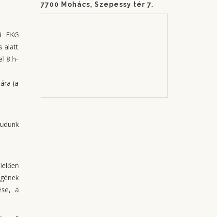
7700 Mohács, Szepessy tér 7.
si EKG
 alatt
l 8 h-
ára (a
tudunk
lelően
égének
ése, a