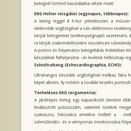
betegnél történő használatba vétele miatt.
EKG Holter vizsgálat (egynapos, többnapos):
A beteg reggel 8 h-kor jelentkezzen a műszer 
elektrodák segítségével a szív elektromos tevéken
kérjük betegeinket tevékenységnapló vezetésére, i
ra kérjük szakrendelésünkre visszahozni szíveskedj
A pontos és folyamatos betegellátás érdekében kér
készülékek felhelyezése –és levétele hétköznap reg
Szívultrahang (Echocardiographia, ECHO):
Ultrahangos készülék segítségével mellkas falra he
képet alkotni. Ily módon a további kezelés ponto
Terheléses EKG (ergometria):
A járóképes beteg egy kapaszkodó kerettel ellát
kiválasztott pulzusszám, valamint tünetek meg
szakaszos, fokozatos emelése mellett a mellka
szívműködés– és a vérnyomás monitorozása folya