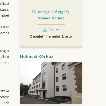
llkasi
ázása,
Betegellátó egység
 műtét
Mohácsi Kórház
esetén
Épület
nyomás
C épület -1 emelet 1. ajtó
lógiai
Mohácsi Kórház
ellátó
nyomás
jszaka
mérést
 újabb