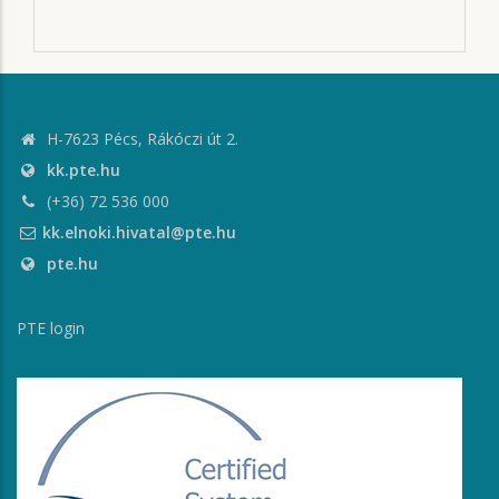
H-7623 Pécs, Rákóczi út 2.
kk.pte.hu
(+36) 72 536 000
kk.elnoki.hivatal@pte.hu
pte.hu
PTE login