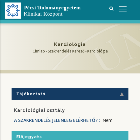
Ugrás
a
tartalomra
Kardiológia
Címlap
-
Szakrendelés Kereső
-
Kardiológia
Morzsa
Tájékoztató
Kardiológiai osztály
A SZAKRENDELÉS JELENLEG ELÉRHETŐ? :
Nem
Előjegyzés