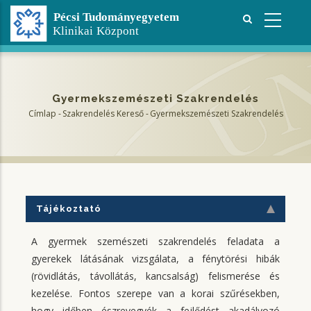
Ugrás
a
tartalomra
Gyermekszemészeti Szakrendelés
Címlap
-
Szakrendelés Kereső
-
Gyermekszemészeti Szakrendelés
Morzsa
Tájékoztató
A gyermek szemészeti szakrendelés feladata a
gyerekek látásának vizsgálata, a fénytörési hibák
(rövidlátás, távollátás, kancsalság) felismerése és
kezelése. Fontos szerepe van a korai szűrésekben,
hogy időben észrevegyék a fejlődést akadályozó