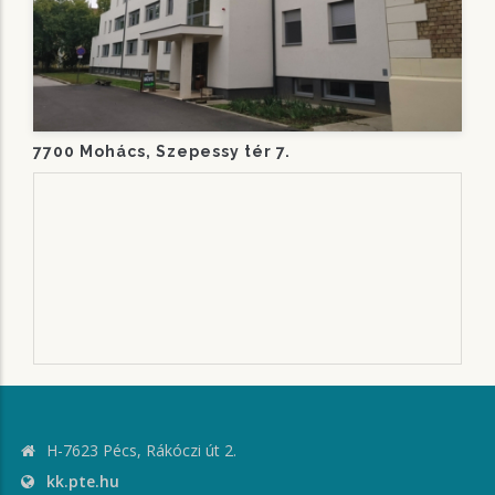
7700 Mohács, Szepessy tér 7.
H-7623 Pécs, Rákóczi út 2.
kk.pte.hu