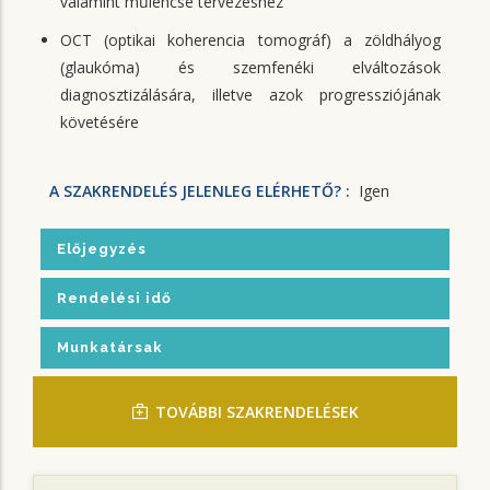
valamint műlencse tervezéshez
OCT (optikai koherencia tomográf) a zöldhályog
(glaukóma) és szemfenéki elváltozások
diagnosztizálására, illetve azok progressziójának
követésére
A SZAKRENDELÉS JELENLEG ELÉRHETŐ? :
Igen
Előjegyzés
Rendelési idő
Munkatársak
TOVÁBBI SZAKRENDELÉSEK