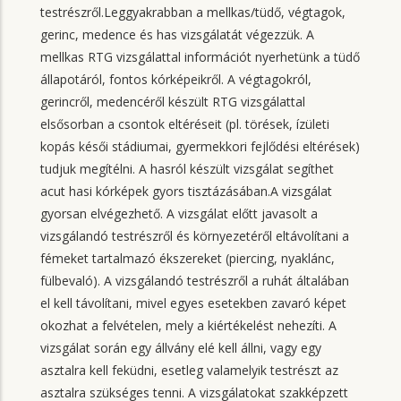
testrészről.Leggyakrabban a mellkas/tüdő, végtagok,
gerinc, medence és has vizsgálatát végezzük. A
mellkas RTG vizsgálattal információt nyerhetünk a tüdő
állapotáról, fontos kórképeikről. A végtagokról,
gerincről, medencéről készült RTG vizsgálattal
elsősorban a csontok eltéréseit (pl. törések, ízületi
kopás késői stádiumai, gyermekkori fejlődési eltérések)
tudjuk megítélni. A hasról készült vizsgálat segíthet
acut hasi kórképek gyors tisztázásában.A vizsgálat
gyorsan elvégezhető. A vizsgálat előtt javasolt a
vizsgálandó testrészről és környezetéről eltávolítani a
fémeket tartalmazó ékszereket (piercing, nyaklánc,
fülbevaló). A vizsgálandó testrészről a ruhát általában
el kell távolítani, mivel egyes esetekben zavaró képet
okozhat a felvételen, mely a kiértékelést nehezíti. A
vizsgálat során egy állvány elé kell állni, vagy egy
asztalra kell feküdni, esetleg valamelyik testrészt az
asztalra szükséges tenni. A vizsgálatokat szakképzett