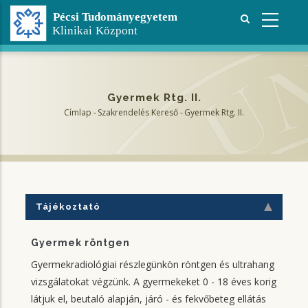
Ugrás
a
tartalomra
Gyermek Rtg. II.
Címlap
-
Szakrendelés Kereső
-
Gyermek Rtg. II.
Morzsa
Tájékoztató
Gyermek röntgen
Gyermekradiológiai részlegünkön röntgen és ultrahang
vizsgálatokat végzünk. A gyermekeket 0 - 18 éves korig
látjuk el, beutaló alapján, járó - és fekvőbeteg ellátás