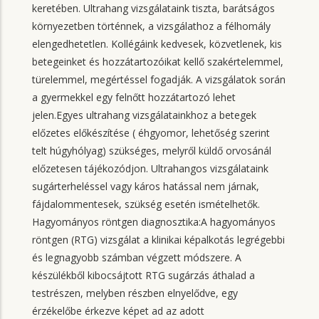
keretében. Ultrahang vizsgálataink tiszta, barátságos
környezetben történnek, a vizsgálathoz a félhomály
elengedhetetlen. Kollégáink kedvesek, közvetlenek, kis
betegeinket és hozzátartozóikat kellő szakértelemmel,
türelemmel, megértéssel fogadják. A vizsgálatok során
a gyermekkel egy felnőtt hozzátartozó lehet
jelen.Egyes ultrahang vizsgálatainkhoz a betegek
előzetes előkészítése ( éhgyomor, lehetőség szerint
telt húgyhólyag) szükséges, melyről küldő orvosánál
előzetesen tájékozódjon. Ultrahangos vizsgálataink
sugárterheléssel vagy káros hatással nem járnak,
fájdalommentesek, szükség esetén ismételhetők.
Hagyományos röntgen diagnosztika:A hagyományos
röntgen (RTG) vizsgálat a klinikai képalkotás legrégebbi
és legnagyobb számban végzett módszere. A
készülékből kibocsájtott RTG sugárzás áthalad a
testrészen, melyben részben elnyelődve, egy
érzékelőbe érkezve képet ad az adott