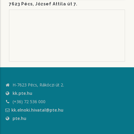
7623 Pécs, József Attila út 7.
H-7623 Pécs, Rákóczi út 2.
kk.pte.hu
(+36) 72 536 000
kk.elnoki.hivatal@pte.hu
pte.hu