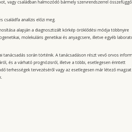
lapot, vagy családban halmozódó bármely szervrendszerrel összefüggő
és családfa analízis előzi meg.
onosítása alapján a diagnosztizált kórkép öröklődési módja többnyire
ogenetikai, molekuláris genetikai és anyagcsere, illetve egyéb laborat
i tanácsadás során történik. A tanácsadáson részt vevő orvos inform
ról, és a várható prognózisról, illetve a többi, esetlegesen érintett
vendő terhességek tervezéséről vagy az esetlegesen már létező magzat
k.