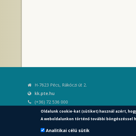
H-7623 Pécs, Rákóczi út 2.
kk.pte.hu
(+36) 72 536 000
kk.elnoki.hivatal@pte.hu
Oldalunk cookie-kat (sütiket) használ azért, hog
pte.hu
A weboldalunkon történő további böngészéssel h
Analitikai célú sütik