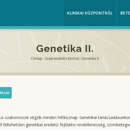
KLINIKAI KÖZPONTRÓL
BET
Genetika II.
Címlap
-
Szakrendelés Kereső
-
Genetika II.
Morzsa
ÁRSAK
kus szakorvosok végzik minden hétköznap. Genetikai tanácsadásunko
él feltehetően genetikai eredetű fejlődési rendellenesség, izombetegs