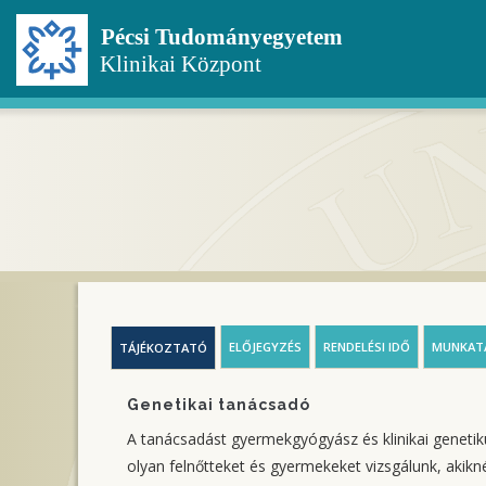
Ugrás
a
tartalomra
ELŐJEGYZÉS
RENDELÉSI IDŐ
MUNKAT
TÁJÉKOZTATÓ
Genetikai tanácsadó
A tanácsadást gyermekgyógyász és klinikai geneti
olyan felnőtteket és gyermekeket vizsgálunk, akikn