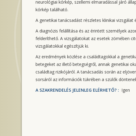
neurológiai kórkép, szellemi elmaradással járó ál
kórkép található.
A genetikai tanácsadást részletes klinikai vizsgálat 
A diagnózis felállítása és az érintett személyek az
felderíthető. A vizsgálatokat az esetek zömében cit
vizsgálatokkal egészítjük ki.
Az eredmények közlése a családtagokkal a genetika
betegeket az illető betegségről, annak genetikai oká
családtag rizikójáról. A tanácsadás során az eljö
sorsáról az információk tükrében a szülők döntene
A SZAKRENDELÉS JELENLEG ELÉRHETŐ? :
Igen