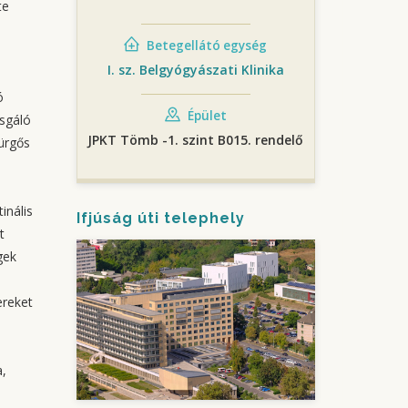
te
Betegellátó egység
I. sz. Belgyógyászati Klinika
ó
Épület
zsgáló
JPKT Tömb -1. szint B015. rendelő
ürgős
inális
Ifjúság úti telephely
t
gek
ereket
a,