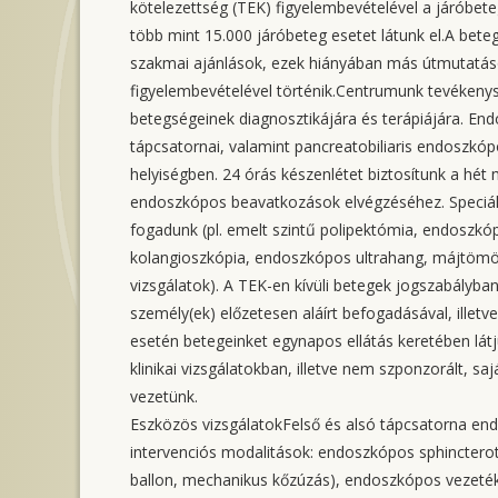
kötelezettség (TEK) figyelembevételével a járóbetege
több mint 15.000 járóbeteg esetet látunk el.A bet
szakmai ajánlások, ezek hiányában más útmutatások
figyelembevételével történik.Centrumunk tevékenysé
betegségeinek diagnosztikájára és terápiájára. En
tápcsatornai, valamint pancreatobiliaris endoszkóp
helyiségben. 24 órás készenlétet biztosítunk a hé
endoszkópos beavatkozások elvégzéséhez. Speciális
fogadunk (pl. emelt szintű polipektómia, endoszkó
kolangioszkópia, endoszkópos ultrahang, májtömötts
vizsgálatok). A TEK-en kívüli betegek jogszabályban
személy(ek) előzetesen aláírt befogadásával, illet
esetén betegeinket egynapos ellátás keretében látj
klinikai vizsgálatokban, illetve nem szponzorált, 
vezetünk.
Eszközös vizsgálatokFelső és alsó tápcsatorna en
intervenciós modalitások: endoszkópos sphinctero
ballon, mechanikus kőzúzás), endoszkópos vezeték t