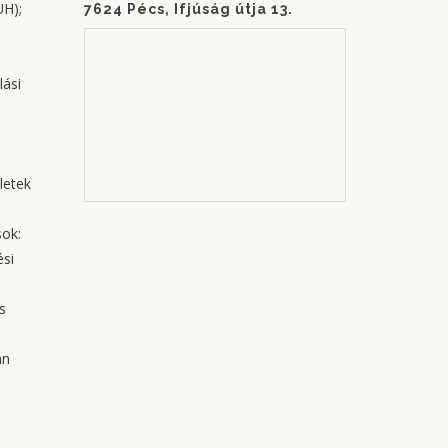
UH);
7624 Pécs, Ifjúság útja 13.
lási
letek
sok:
ési
s
án