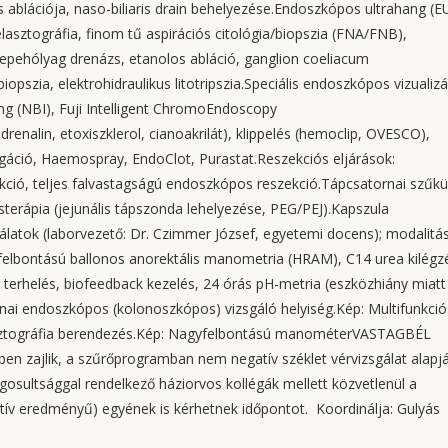
 ablációja, naso-biliaris drain behelyezése.Endoszkópos ultrahang (E
asztográfia, finom tű aspirációs citológia/biopszia (FNA/FNB),
 epehólyag drenázs, etanolos abláció, ganglion coeliacum
opszia, elektrohidraulikus litotripszia.Speciális endoszkópos vizualizá
g (NBI), Fuji Intelligent ChromoEndoscopy
radrenalin, etoxiszklerol, cianoakrilát), klippelés (hemoclip, OVESCO),
igáció, Haemospray, EndoClot, Purastat.Reszekciós eljárások:
ió, teljes falvastagságú endoszkópos reszekció.Tápcsatornai szűkü
sterápia (jejunális tápszonda lehelyezése, PEG/PEJ).Kapszula
álatok (laborvezető: Dr. Czimmer József, egyetemi docens); modalitá
lbontású ballonos anorektális manometria (HRAM), C14 urea kilégz
óz) terhelés, biofeedback kezelés, 24 órás pH-metria (eszközhiány miatt
rnai endoszkópos (kolonoszkópos) vizsgáló helyiség.Kép: Multifunkció
lasztográfia berendezés.Kép: Nagyfelbontású manométerVASTAGBÉL
 zajlik, a szűrőprogramban nem negatív széklet vérvizsgálat alapj
osultsággal rendelkező háziorvos kollégák mellett közvetlenül a
atív eredményű) egyének is kérhetnek időpontot. Koordinálja: Gulyás