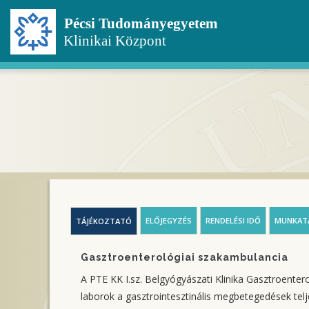
Ugrás
a
tartalomra
ELŐJEGYZÉS
RENDELÉSI IDŐ
MUNKAT
TÁJÉKOZTATÓ
Gasztroenterológiai szakambulancia
A PTE KK I.sz. Belgyógyászati Klinika Gasztroentero
laborok a gasztrointesztinális megbetegedések teljes