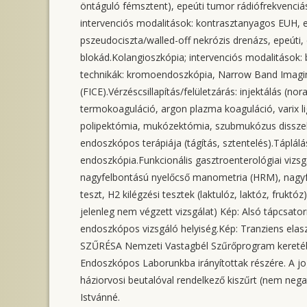
öntáguló fémsztent), epeúti tumor rádiófrekvenciás
intervenciós modalitások: kontrasztanyagos EUH, el
pszeudociszta/walled-off nekrózis drenázs, epeúti,
blokád.Kolangioszkópia; intervenciós modalitások: bi
technikák: kromoendoszkópia, Narrow Band Imagin
(FICE).Vérzéscsillapítás/felületzárás: injektálás (no
termokoaguláció, argon plazma koaguláció, varix l
polipektómia, mukózektómia, szubmukózus disszekc
endoszkópos terápiája (tágítás, sztentelés).Táplálá
endoszkópia.Funkcionális gasztroenterológiai vizsg
nagyfelbontású nyelőcső manometria (HRM), nagyfe
teszt, H2 kilégzési tesztek (laktulóz, laktóz, frukt
jelenleg nem végzett vizsgálat) Kép: Alsó tápcsato
endoszkópos vizsgáló helyiség.Kép: Tranziens e
SZŰRÉSA Nemzeti Vastagbél Szűrőprogram keretében
Endoszkópos Laborunkba irányítottak részére. A jog
háziorvosi beutalóval rendelkező kiszűrt (nem neg
Istvánné.