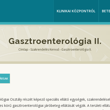
KLINIKAI KÖZPONTRÓL
BET
Gasztroenterológia II.
Címlap
-
Szakrendelés Kereső
-
Gasztroenterológia II.
Morzsa
ÁRSAK
lógiai Osztály részét képező speciális ellátó egységek, szakrendelése
 körű gasztroenterológiai járóbeteg-ellátását végzik. A területi ellát