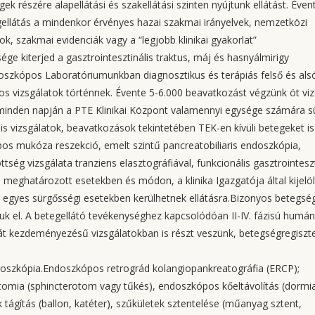
k részére alapellátási és szakellátási szinten nyújtunk ellátást. Éven
egellátás a mindenkor érvényes hazai szakmai irányelvek, nemzetközi
, szakmai evidenciák vagy a “legjobb klinikai gyakorlat”
ge kiterjed a gasztrointesztinális traktus, máj és hasnyálmirigy
doszkópos Laboratóriumunkban diagnosztikus és terápiás felső és als
os vizsgálatok történnek. Évente 5-6.000 beavatkozást végzünk öt vi
t minden napján a PTE Klinikai Központ valamennyi egysége számára s
 vizsgálatok, beavatkozások tekintetében TEK-en kívüli betegeket is
pos mukóza reszekció, emelt szintű pancreatobiliaris endoszkópia,
ég vizsgálata tranziens elasztográfiával, funkcionális gasztrointeszt
 meghatározott esetekben és módon, a klinika Igazgatója által kijelöl
ve egyes sürgősségi esetekben kerülhetnek ellátásra.Bizonyos betegsé
uk el. A betegellátó tevékenységhez kapcsolódóan II-IV. fázisú humán
saját kezdeményezésű vizsgálatokban is részt veszünk, betegségregiszt
doszkópia.Endoszkópos retrográd kolangiopankreatográfia (ERCP);
tomia (sphincterotom vagy tűkés), endoszkópos kőeltávolítás (dormi
ágítás (ballon, katéter), szűkületek sztentelése (műanyag sztent,