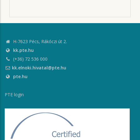
H-7623 Pécs, Rákóczi út 2.
kk.pte.hu
(+36) 72 536 000
kk.elnoki.hivatal@pte.hu
pte.hu
PTE login