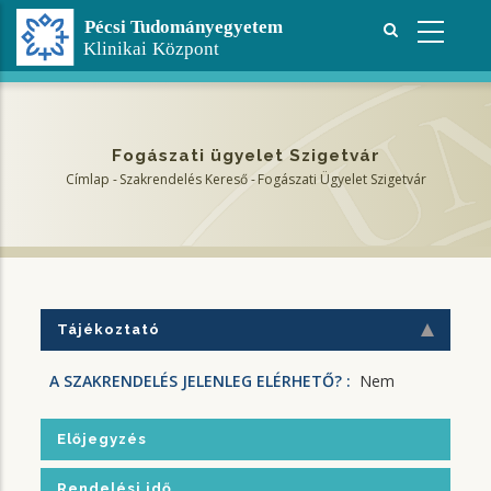
Ugrás
a
tartalomra
Fogászati ügyelet Szigetvár
Címlap
-
Szakrendelés Kereső
-
Fogászati Ügyelet Szigetvár
Morzsa
Tájékoztató
A SZAKRENDELÉS JELENLEG ELÉRHETŐ? :
Nem
Előjegyzés
Rendelési idő