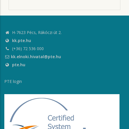
H-7623 Pécs, Rákóczi út 2.
kk.pte.hu
(+36) 72 536 000
kk.elnoki.hivatal@pte.hu
pte.hu
PTE login