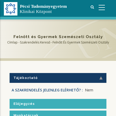
Ugrás
a
tartalomra
Felnőtt és Gyermek Szemészeti Osztály
Címlap
-
Szakrendelés Kereső
-
Felnőtt És Gyermek Szemészeti Osztály
Morzsa
Tájékoztató
A SZAKRENDELÉS JELENLEG ELÉRHETŐ? :
Nem
Előjegyzés
Munkatársak