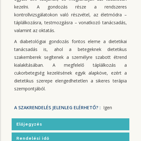
kezelni. A gondozás része a rendszeres
kontrollvizsgálatokon való részvétel, az életmódra –
táplálkozásra, testmozgásra – vonatkozó tanácsadás,
valamint az oktatás.
A diabetológiai gondozás fontos eleme a dietetikai
tanácsadás is, ahol a betegeknek dietetikus
szakemberek segítenek a személyre szabott étrend
kialakításában. A megfelelő táplálkozás a
cukorbetegség kezelésének egyik alapköve, ezért a
dietetikus szerepe elengedhetetlen a sikeres terápia
szempontjából.
A SZAKRENDELÉS JELENLEG ELÉRHETŐ? :
Igen
Előjegyzés
Rendelési idő