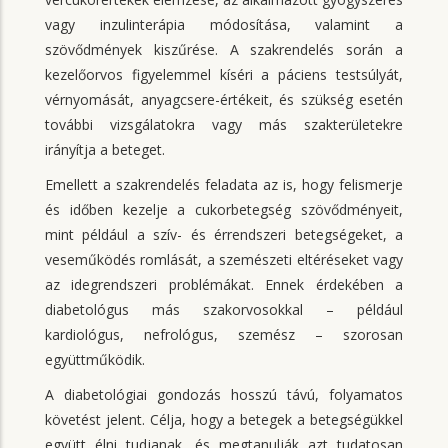
vagy inzulinterápia módosítása, valamint a
szövődmények kiszűrése. A szakrendelés során a
kezelőorvos figyelemmel kíséri a páciens testsúlyát,
vérnyomását, anyagcsere-értékeit, és szükség esetén
további vizsgálatokra vagy más szakterületekre
irányítja a beteget.
Emellett a szakrendelés feladata az is, hogy felismerje
és időben kezelje a cukorbetegség szövődményeit,
mint például a szív- és érrendszeri betegségeket, a
veseműködés romlását, a szemészeti eltéréseket vagy
az idegrendszeri problémákat. Ennek érdekében a
diabetológus más szakorvosokkal – például
kardiológus, nefrológus, szemész – szorosan
együttműködik.
A diabetológiai gondozás hosszú távú, folyamatos
követést jelent. Célja, hogy a betegek a betegségükkel
együtt élni tudjanak, és megtanulják azt tudatosan