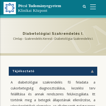
Ugrás
a
tartalomra
Diabetológiai Szakrendelés I.
Címlap
-
Szakrendelés Kereső
-
Diabetológiai Szakrendelés I.
Morzsa
Tájékoztató
A diabetológiai szakrendelés fő feladata a
cukorbetegség diagnosztizálása, kezelési terv
felállítása és annak rendszeres felülvizsgálata. Itt
történik meg a betegek állapotának ellenőrzése, a
vércukorértékek elemzése, az alkalmazott gyógyszeres