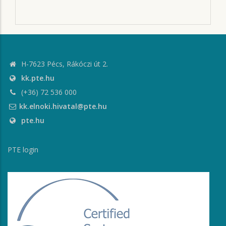
H-7623 Pécs, Rákóczi út 2.
kk.pte.hu
(+36) 72 536 000
kk.elnoki.hivatal@pte.hu
pte.hu
PTE login