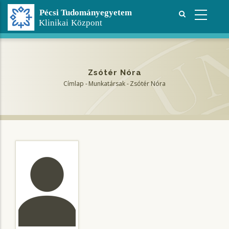
Ugrás
a
tartalomra
Zsótér Nóra
Címlap
-
Munkatársak
-
Zsótér Nóra
Morzsa