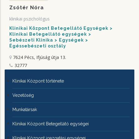
Zsótér Nóra
klinikai pszichológus
Klinikai Központ Betegellátó Egységek
Klinikai Betegellátó egységek
Sebészeti Klinika
Egységek
Égéssebészeti osztály
7624 Pécs, Ifjúság útja 13.
32777
KLINIKAI
Klinikai Központ története
KÖZPONTRÓL
Vezetőség
Munkatársak
Klinikai Központ Betegellátó egységei
Klinikai Központ igazgatási egységei