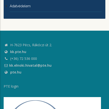
Adatvédelem
H-7623 Pécs, Rákóczi út 2.
kk.pte.hu
(+36) 72 536 000
kk.elnoki.hivatal@pte.hu
pte.hu
PTE login