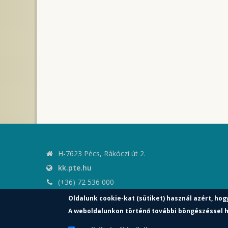
H-7623 Pécs, Rákóczi út 2.
kk.pte.hu
(+36) 72 536 000
kk.elnoki.hivatal@pte.hu
Oldalunk cookie-kat (sütiket) használ azért, hog
pte.hu
A weboldalunkon történő további böngészéssel h