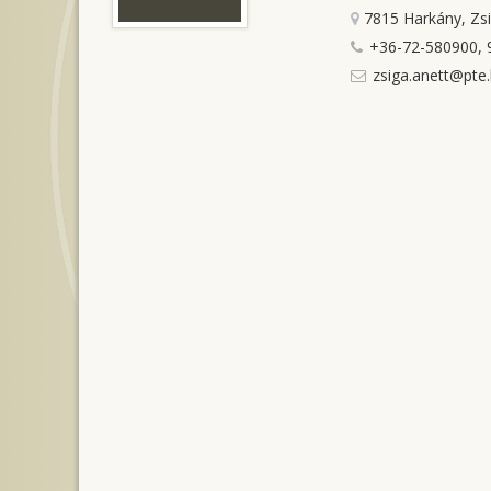
7815 Harkány, Zs
+36-72-580900, 
zsiga.anett@pte