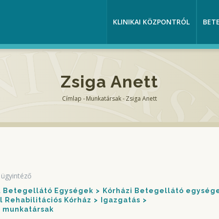
KLINIKAI KÖZPONTRÓL
BET
Zsiga Anett
Címlap
-
Munkatársak
-
Zsiga Anett
Morzsa
 ügyintéző
nt Betegellátó Egységek
Kórházi Betegellátó egység
 Rehabilitációs Kórház
Igazgatás
s munkatársak