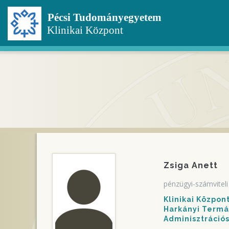
Ugrás
a
tartalomra
Zsiga Anett
pénzügyi-számviteli
Klinikai Közpo
Harkányi Termál
Adminisztráció