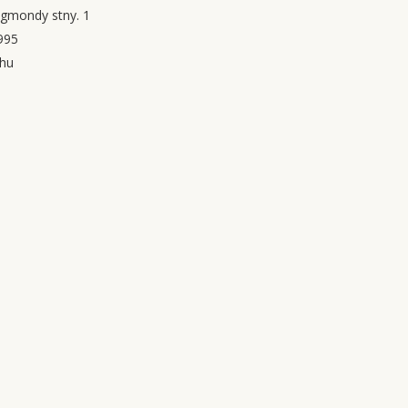
igmondy stny. 1
995
.hu