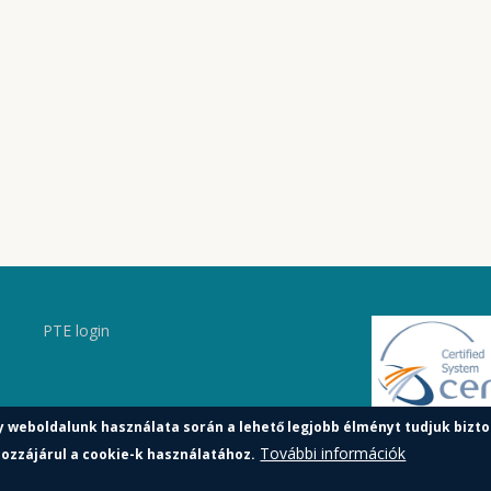
PTE login
y weboldalunk használata során a lehető legjobb élményt tudjuk bizto
További információk
ozzájárul a cookie-k használatához.