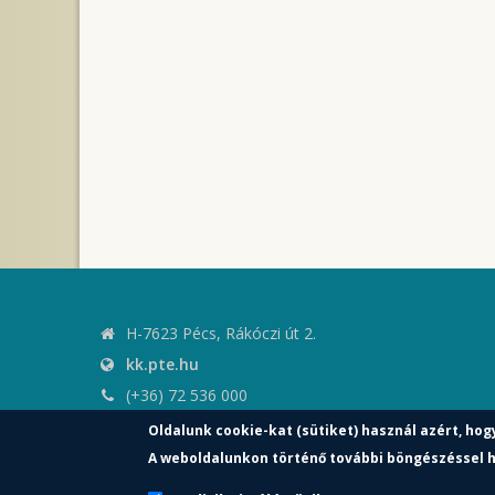
H-7623 Pécs, Rákóczi út 2.
kk.pte.hu
(+36) 72 536 000
kk.elnoki.hivatal@pte.hu
Oldalunk cookie-kat (sütiket) használ azért, hog
pte.hu
A weboldalunkon történő további böngészéssel h