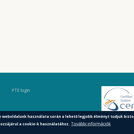
PTE login
y weboldalunk használata során a lehető legjobb élményt tudjuk bizto
További információk
ozzájárul a cookie-k használatához.