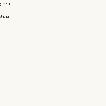
 útja 13.
te.hu