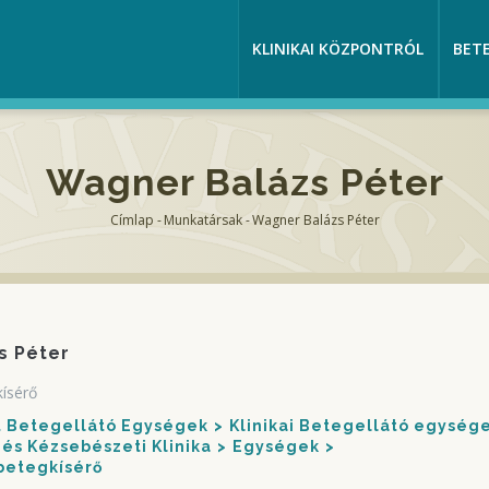
KLINIKAI KÖZPONTRÓL
BET
Wagner Balázs Péter
Címlap
-
Munkatársak
-
Wagner Balázs Péter
Morzsa
s Péter
kísérő
nt Betegellátó Egységek
Klinikai Betegellátó egység
és Kézsebészeti Klinika
Egységek
betegkísérő