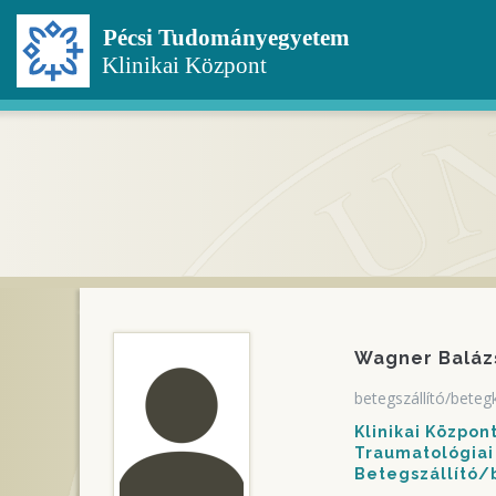
Ugrás
a
tartalomra
Wagner Baláz
betegszállító/beteg
Klinikai Közpo
Traumatológiai 
Betegszállító/