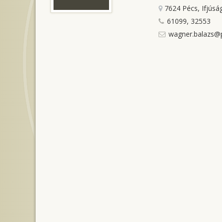
7624 Pécs, Ifjúság
61099, 32553
wagner.balazs@p