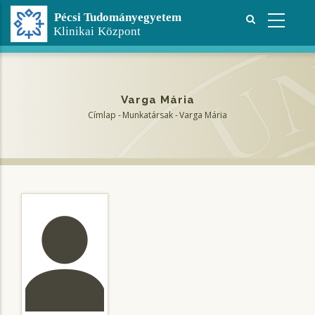
Ugrás
a
tartalomra
Varga Mária
Címlap
-
Munkatársak
-
Varga Mária
Morzsa