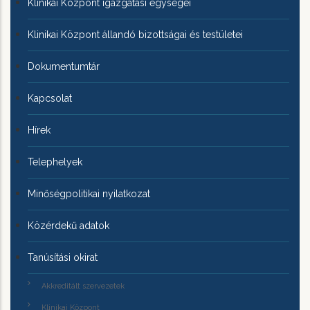
Klinikai Központ igazgatási egységei
Klinikai Központ állandó bizottságai és testületei
Dokumentumtár
Kapcsolat
Hírek
Telephelyek
Minőségpolitikai nyilatkozat
Közérdekű adatok
Tanúsítási okirat
Akkreditált szervezetek
Klinikai Központ