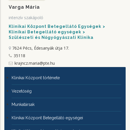
Varga Mária
intenzív szakápoló
Klinikai Központ Betegellátó Egységek
Klinikai Betegellátó egységek
Szülészeti és Nőgyógyászati Klinika
7624 Pécs, Édesanyák útja 17.
35118
krajncz.maria@pte.hu
KLINIKAI
Klinikai Központ története
KÖZPONTRÓL
Vezetőség
Munkatársak
Klinikai Központ Betegellátó egységei