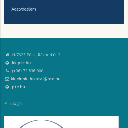
Adatvédelem
H-7623 Pécs, Rákóczi út 2.
kk.pte.hu
(+36) 72 536 000
kk.elnoki.hivatal@pte.hu
pte.hu
PTE login