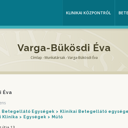
KLINIKAI KÖZPONTRÓL
BET
Varga-Bükösdi Éva
Címlap
-
Munkatársak
-
Varga-Bükösdi Éva
Morzsa
i Éva
ens
nt Betegellátó Egységek
Klinikai Betegellátó egység
 Klinika
Egységek
Műtő
 útja 13.