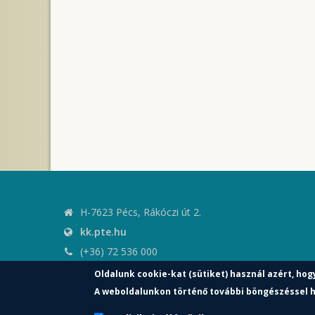
H-7623 Pécs, Rákóczi út 2.
kk.pte.hu
(+36) 72 536 000
kk.elnoki.hivatal@pte.hu
Oldalunk cookie-kat (sütiket) használ azért, hog
pte.hu
A weboldalunkon történő további böngészéssel h