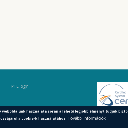
PTE login
y weboldalunk használata során a lehető legjobb élményt tudjuk bizto
További információk
ozzájárul a cookie-k használatához.