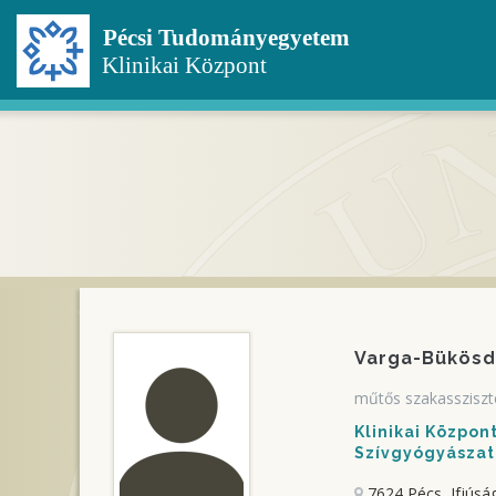
Ugrás
a
tartalomra
Varga-Bükösd
műtős szakassziszt
Klinikai Közpo
Szívgyógyászati
7624 Pécs, Ifjúság