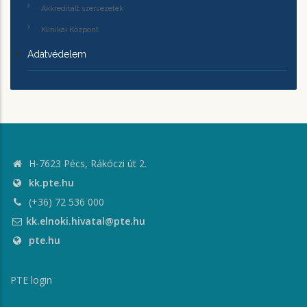
Akkreditált szervezetek
Klinikai Központ
Adatvédelem
H-7623 Pécs, Rákóczi út 2.
kk.pte.hu
(+36) 72 536 000
kk.elnoki.hivatal@pte.hu
pte.hu
PTE login