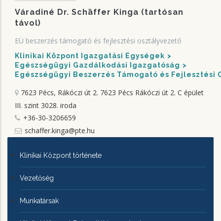
Váradiné Dr. Schäffer Kinga (tartósan
távol)
EÜ beszerzés támogató és fejlesztési osztályvezető
Klinikai Központ Igazgatási Egységek
Egészségügyi Gazdálkodási Igazgatóság
Egészségügyi Beszerzés Támogató és Fejlesztési 
7623 Pécs, Rákóczi út 2.
7623 Pécs Rákóczi út 2. C épület
III. szint 3028. iroda
+36-30-3206659
schaffer.kinga@pte.hu
KLINIKAI
Klinikai Központ története
KÖZPONTRÓL
Vezetőség
Munkatársak