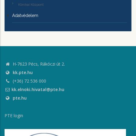
Klinikai Központ
Adatvédelem
H-7623 Pécs, Rákóczi út 2.
kk.pte.hu
(+36) 72 536 000
kk.elnoki.hivatal@pte.hu
pte.hu
PTE login