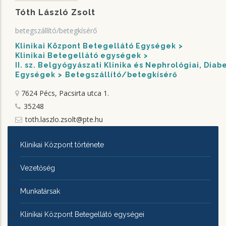
Tóth László Zsolt
betegszállító/betegkísérő
Klinikai Központ Betegellátó Egységek
Klinikai Betegellátó egységek
II. sz. Belgyógyászati Klinika és Nephrológiai, Dia
Egységek
Betegszállító/betegkísérő
7624 Pécs, Pacsirta utca 1.
35248
toth.laszlo.zsolt@pte.hu
KLINIKAI
Klinikai Központ története
KÖZPONTRÓL
Vezetőség
Munkatársak
Klinikai Központ Betegellátó egységei