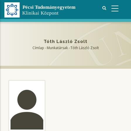
Ugrás
a
tartalomra
Tóth László Zsolt
Címlap
-
Munkatársak
-
Tóth László Zsolt
Morzsa