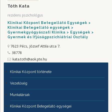
Tóth Kata
rezidens pszichológus
Klinikai Központ Betegellátó Egységek
Klinikai Betegellátó egységek
Gyermekgyógyászati Klinika
Egységek
Gyermek és Ifjúságpszichiátriai Osztály
7623 Pécs, József Attila utca 7.
38778
kata.toth@aok.pte.hu
KLINIKAI
Klinikai Központ története
KÖZPONTRÓL
Vezetőség
Munkatársak
Klinikai Központ Betegellátó egységei