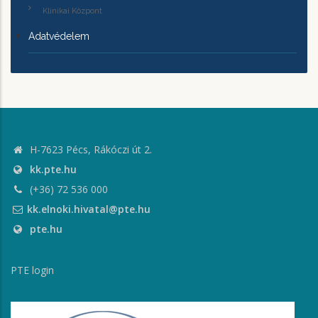
Klinikai Központ
Adatvédelem
H-7623 Pécs, Rákóczi út 2.
kk.pte.hu
(+36) 72 536 000
kk.elnoki.hivatal@pte.hu
pte.hu
PTE login