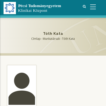
Ugrás
a
tartalomra
Tóth Kata
Címlap
-
Munkatársak
-
Tóth Kata
Morzsa