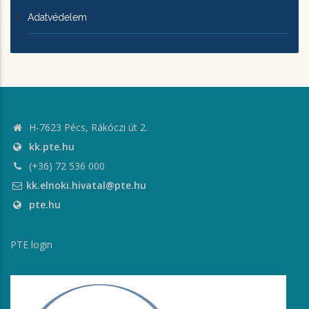
Adatvédelem
H-7623 Pécs, Rákóczi út 2.
kk.pte.hu
(+36) 72 536 000
kk.elnoki.hivatal@pte.hu
pte.hu
PTE login