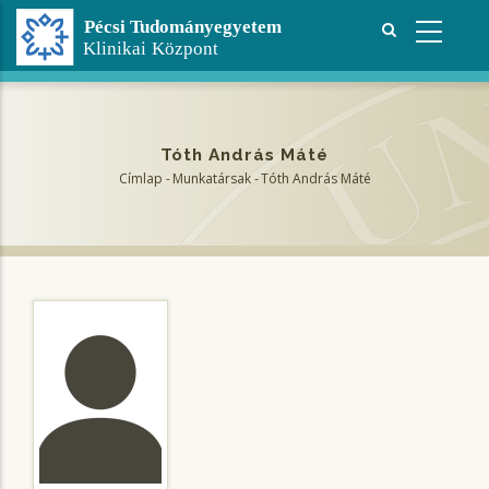
Ugrás
a
tartalomra
Tóth András Máté
Címlap
-
Munkatársak
-
Tóth András Máté
Morzsa