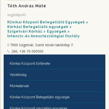
Tóth András Máté
segédápoló
Klinikai Központ Betegellátó Egységek
Kórházi Betegellátó egységek
Szigetvári Kórház
Egységek
Intenzív-és Aneszteziológiai Osztály
7900 Szigetvár, Szent István lakótelep 7.
266, +36-73-500500
KLINIKAI
Klinikai Központ története
KÖZPONTRÓL
Vezetőség
Munkatársak
Klinikai Központ Betegellátó egységei
Klinikai Központ igazgatási egységei