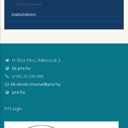
Klinikai Központ
Adatvédelem
H-7623 Pécs, Rákóczi út 2.
kk.pte.hu
(+36) 72 536 000
kk.elnoki.hivatal@pte.hu
pte.hu
PTE login