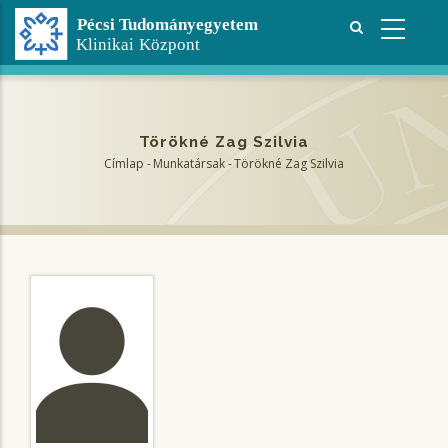
Ugrás
a
tartalomra
Törökné Zag Szilvia
Címlap
-
Munkatársak
-
Törökné Zag Szilvia
Morzsa