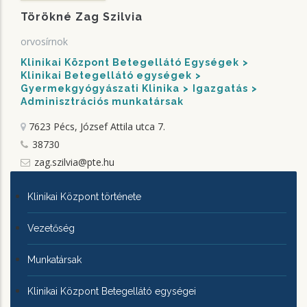
Törökné Zag Szilvia
orvosírnok
Klinikai Központ Betegellátó Egységek
Klinikai Betegellátó egységek
Gyermekgyógyászati Klinika
Igazgatás
Adminisztrációs munkatársak
7623 Pécs, József Attila utca 7.
38730
zag.szilvia@pte.hu
KLINIKAI
Klinikai Központ története
KÖZPONTRÓL
Vezetőség
Munkatársak
Klinikai Központ Betegellátó egységei