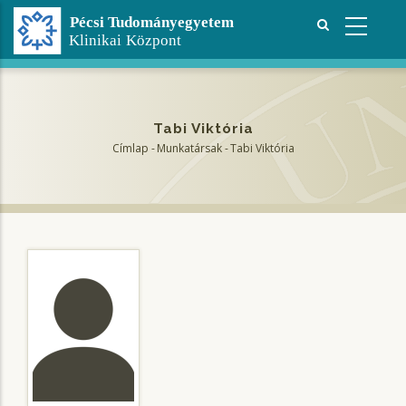
Ugrás
a
tartalomra
Tabi Viktória
Címlap
-
Munkatársak
-
Tabi Viktória
Morzsa