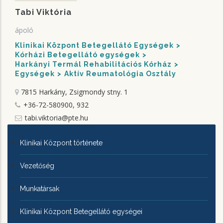
Tabi Viktória
ápoló
Klinikai Központ Betegellátó Egységek
Kórházi Betegellátó egységek
Harkányi Termál Rehabilitációs Kórház
Egységek
Aktív Reumatológia Osztály
7815 Harkány, Zsigmondy stny. 1
+36-72-580900, 932
tabi.viktoria@pte.hu
KLINIKAI
Klinikai Központ története
KÖZPONTRÓL
Vezetőség
Munkatársak
Klinikai Központ Betegellátó egységei