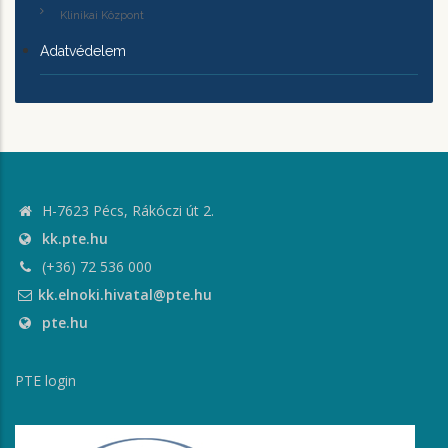
Klinikai Központ
Adatvédelem
H-7623 Pécs, Rákóczi út 2.
kk.pte.hu
(+36) 72 536 000
kk.elnoki.hivatal@pte.hu
pte.hu
PTE login