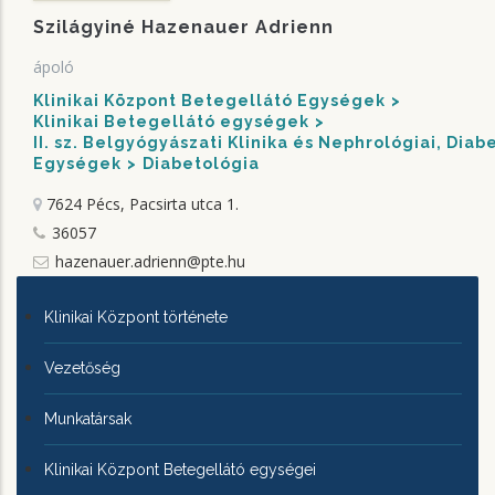
Szilágyiné Hazenauer Adrienn
ápoló
Klinikai Központ Betegellátó Egységek
Klinikai Betegellátó egységek
II. sz. Belgyógyászati Klinika és Nephrológiai, Dia
Egységek
Diabetológia
7624 Pécs, Pacsirta utca 1.
36057
hazenauer.adrienn@pte.hu
KLINIKAI
Klinikai Központ története
KÖZPONTRÓL
Vezetőség
Munkatársak
Klinikai Központ Betegellátó egységei