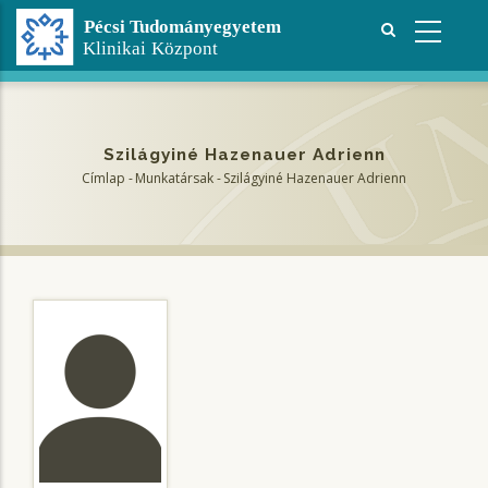
Ugrás
a
tartalomra
Szilágyiné Hazenauer Adrienn
Címlap
-
Munkatársak
-
Szilágyiné Hazenauer Adrienn
Morzsa