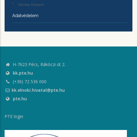
Klinikai Központ
Adatvédelem
H-7623 Pécs, Rákóczi út 2.
kk.pte.hu
(+36) 72 536 000
kk.elnoki.hivatal@pte.hu
pte.hu
PTE login