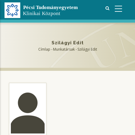
Ugrás
a
tartalomra
Szilágyi Edit
Címlap
-
Munkatársak
-
Szilágyi Edit
Morzsa