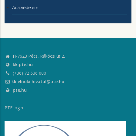
Adatvédelem
H-7623 Pécs, Rákóczi út 2.
kk.pte.hu
(+36) 72 536 000
kk.elnoki.hivatal@pte.hu
pte.hu
PTE login