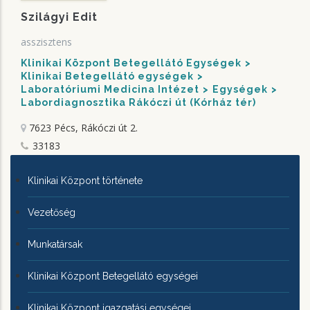
Szilágyi Edit
asszisztens
Klinikai Központ Betegellátó Egységek
Klinikai Betegellátó egységek
Laboratóriumi Medicina Intézet
Egységek
Labordiagnosztika Rákóczi út (Kórház tér)
7623 Pécs, Rákóczi út 2.
33183
KLINIKAI
Klinikai Központ története
KÖZPONTRÓL
Vezetőség
Munkatársak
Klinikai Központ Betegellátó egységei
Klinikai Központ igazgatási egységei