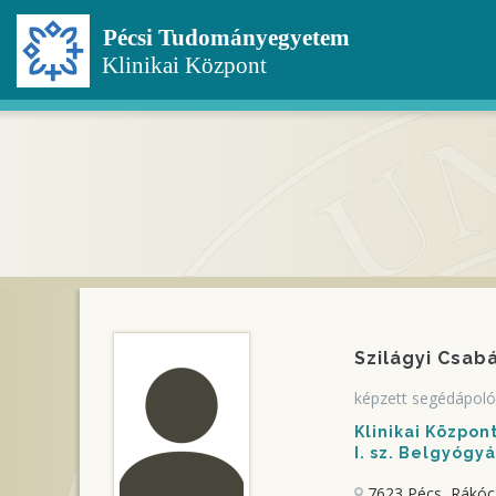
Ugrás
a
tartalomra
Szilágyi Csab
képzett segédápoló
Klinikai Közpo
I. sz. Belgyógyá
7623 Pécs, Rákócz