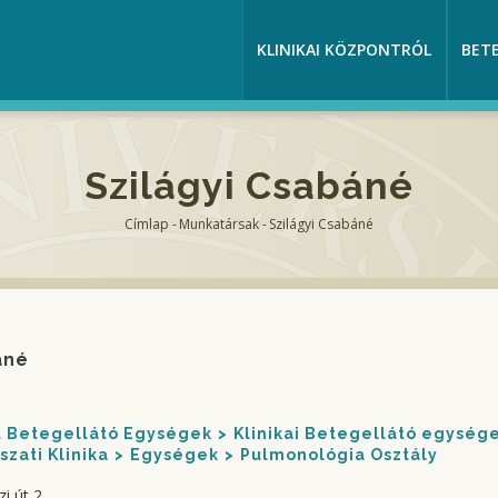
KLINIKAI KÖZPONTRÓL
BET
Szilágyi Csabáné
Címlap
-
Munkatársak
-
Szilágyi Csabáné
Morzsa
áné
nt Betegellátó Egységek
Klinikai Betegellátó egység
szati Klinika
Egységek
Pulmonológia Osztály
i út 2.