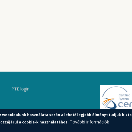
PTE login
y weboldalunk használata során a lehető legjobb élményt tudjuk bizto
További információk
ozzájárul a cookie-k használatához.