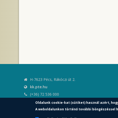
H-7623 Pécs, Rákóczi út 2.
kk.pte.hu
(+36) 72 536 000
kk.elnoki.hivatal@pte.hu
Oldalunk cookie-kat (sütiket) használ azért, hog
pte.hu
A weboldalunkon történő további böngészéssel h