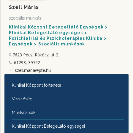
Széll Mária
szociális munkás
Klinikai Központ Betegellátó Egységek
Klinikai Betegellátó egységek
Pszichiátriai és Pszichoterápiás Klinika
Egységek
Szociális munkások
7623 Pécs, Rákóczi út 2.
61293, 39792
szell.maria@pte.hu
KLINIKAI
Klinikai Központ története
KÖZPONTRÓL
Vezetőség
Munkatársak
Klinikai Központ Betegellátó egységei