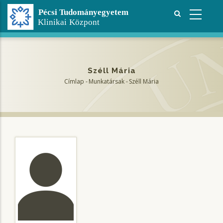
Ugrás
a
tartalomra
Széll Mária
Címlap
-
Munkatársak
-
Széll Mária
Morzsa