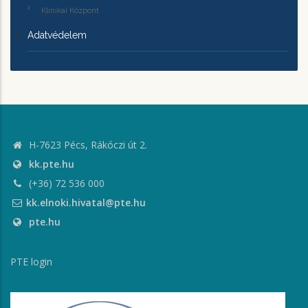
Klinikai Központ
Adatvédelem
H-7623 Pécs, Rákóczi út 2.
kk.pte.hu
(+36) 72 536 000
kk.elnoki.hivatal@pte.hu
pte.hu
PTE login