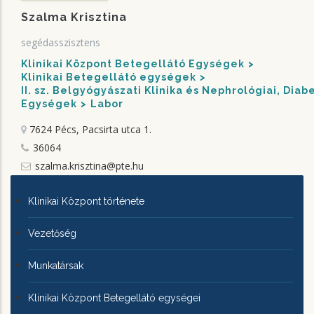
Szalma Krisztina
segédasszisztens
Klinikai Központ Betegellátó Egységek
Klinikai Betegellátó egységek
II. sz. Belgyógyászati Klinika és Nephrológiai, Dia
Egységek
Labor
7624 Pécs, Pacsirta utca 1.
36064
szalma.krisztina@pte.hu
KLINIKAI
Klinikai Központ története
KÖZPONTRÓL
Vezetőség
Munkatársak
Klinikai Központ Betegellátó egységei