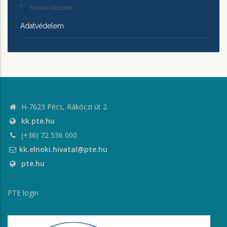
Klinikai Központ
Adatvédelem
H-7623 Pécs, Rákóczi út 2.
kk.pte.hu
(+36) 72 536 000
kk.elnoki.hivatal@pte.hu
pte.hu
PTE login