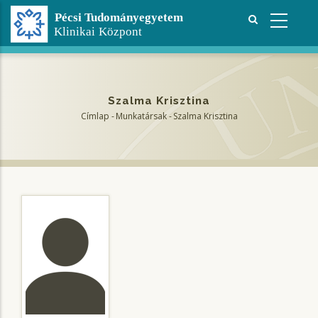
Ugrás
a
tartalomra
Szalma Krisztina
Címlap
-
Munkatársak
-
Szalma Krisztina
Morzsa