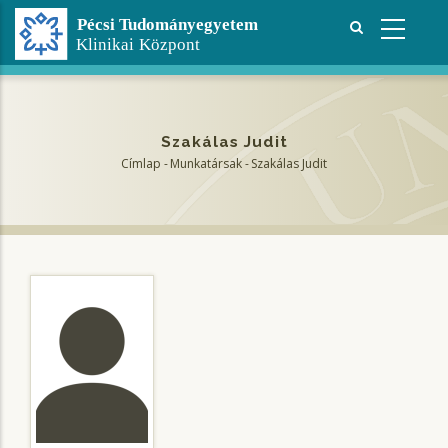
Ugrás
a
tartalomra
Szakálas Judit
Címlap
-
Munkatársak
-
Szakálas Judit
Morzsa