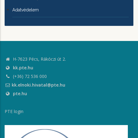
Adatvédelem
H-7623 Pécs, Rákóczi út 2.
kk.pte.hu
(+36) 72 536 000
kk.elnoki.hivatal@pte.hu
pte.hu
PTE login