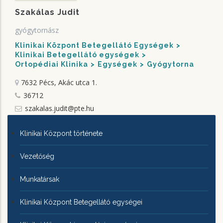
Szakálas Judit
gyógytornász
Klinikai Központ Betegellátó Egységek
Klinikai Betegellátó egységek
Ortopédiai Klinika
Egységek
Gyógytorna
7632 Pécs, Akác utca 1.
36712
szakalas.judit@pte.hu
KLINIKAI
Klinikai Központ története
KÖZPONTRÓL
Vezetőség
Munkatársak
Klinikai Központ Betegellátó egységei