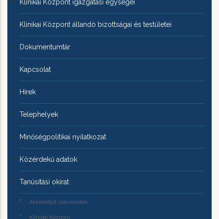
Klinikai Központ igazgatási egységei
Klinikai Központ állandó bizottságai és testületei
Dokumentumtár
Kapcsolat
Hírek
Telephelyek
Minőségpolitikai nyilatkozat
Közérdekű adatok
Tanúsítási okirat
Akkreditált szervezetek
Klinikai Központ