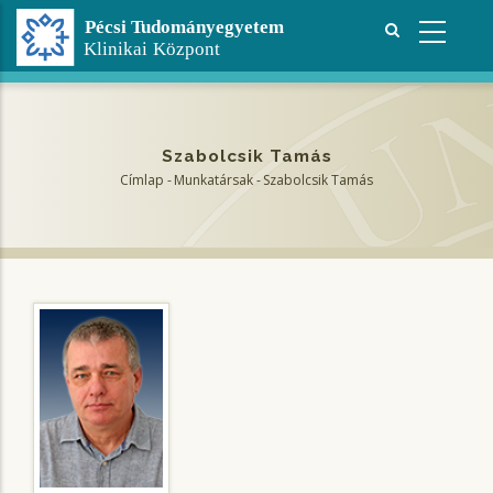
Ugrás
a
tartalomra
Szabolcsik Tamás
Címlap
-
Munkatársak
-
Szabolcsik Tamás
Morzsa