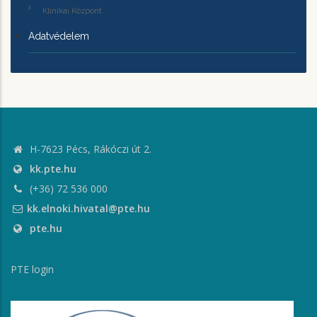
Klinikai Központ
Adatvédelem
H-7623 Pécs, Rákóczi út 2.
kk.pte.hu
(+36) 72 536 000
kk.elnoki.hivatal@pte.hu
pte.hu
PTE login