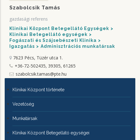
Szabolcsik Tamás
gazdasági referens
Klinikai Központ Betegellátó Egységek
Klinikai Betegellátó egységek
Fogászati és Szájsebészeti Klinika
Igazgatás
Adminisztrációs munkatársak
7623 Pécs, Tüzér utca 1.
+36-72-502435, 39305, 61265
szabolcsik.tamas@pte.hu
KLINIKAI
Klinikai Központ története
KÖZPONTRÓL
Vezetőség
Munkatársak
Klinikai Központ Betegellátó egységei