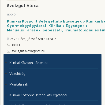
Sveizgut Alexa
ápoló
Klinikai Központ Betegellátó Egységek
Klinikai 
Gyermekgyógyászati Klinika
Egységek
Manuális Tanszék, Sebészeti, Traumatológiai és Fü
7623 Pécs, József Attila utca 7.
38811
sveizgut.alexa@pte.hu
KLINIKAI
Klinikai Központ története
KÖZPONTRÓL
Vezetőség
Munkatársak
Klinikai Központ Betegellátó egységei