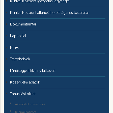
Klinikai Központ igazgatási egységei
Klinikai Központ állandó bizottságai és testületei
Dokumentumtár
Kapcsolat
Hírek
Telephelyek
Minőségpolitikai nyilatkozat
Közérdekű adatok
Tanúsítási okirat
Akkreditált szervezetek
Klinikai Központ