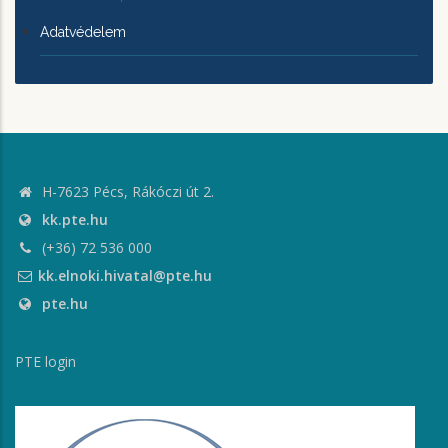
Adatvédelem
H-7623 Pécs, Rákóczi út 2.
kk.pte.hu
(+36) 72 536 000
kk.elnoki.hivatal@pte.hu
pte.hu
PTE login