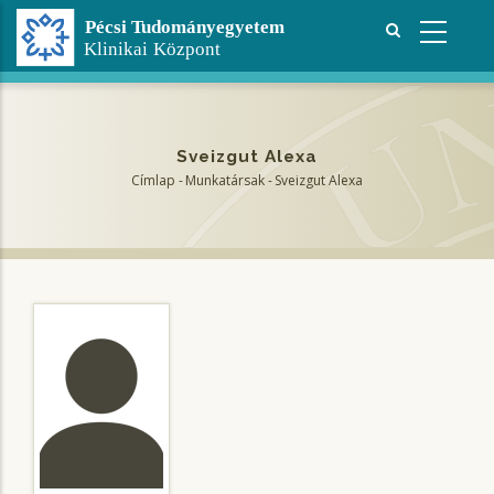
Ugrás
a
tartalomra
Sveizgut Alexa
Címlap
-
Munkatársak
-
Sveizgut Alexa
Morzsa