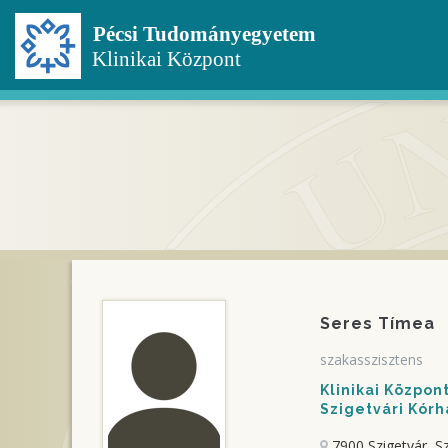
Ugrás
a
tartalomra
Seres Tímea
szakasszisztens
Klinikai Közpo
Szigetvári Kórh
7900 Szigetvár, Sz