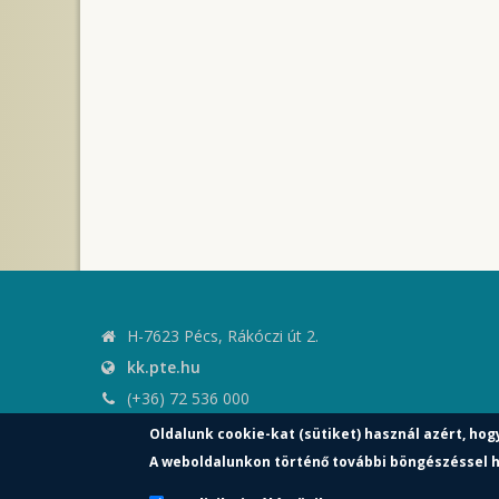
H-7623 Pécs, Rákóczi út 2.
kk.pte.hu
(+36) 72 536 000
kk.elnoki.hivatal@pte.hu
Oldalunk cookie-kat (sütiket) használ azért, hog
pte.hu
A weboldalunkon történő további böngészéssel h