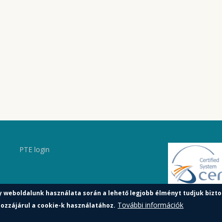
PTE login
y weboldalunk használata során a lehető legjobb élményt tudjuk bizto
További információk
ozzájárul a cookie-k használatához.