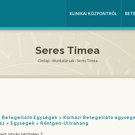
KLINIKAI KÖZPONTRÓL
BET
Seres Tímea
Címlap
-
Munkatársak
-
Seres Tímea
Morzsa
nt Betegellátó Egységek
Kórházi Betegellátó egység
áz
Egységek
Röntgen-Ultrahang
ent István lakótelep 7.