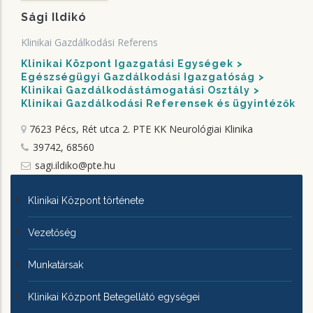
Sági Ildikó
Klinikai Gazdálkodási Referens
Klinikai Központ Igazgatási Egységek
Egészségügyi Gazdálkodási Igazgatóság
Klinikai Gazdálkodástámogatási Osztály
Klinikai Gazdálkodási Referensek és ügyintézők
7623 Pécs, Rét utca 2.
PTE KK Neurológiai Klinika
39742, 68560
sagi.ildiko@pte.hu
KLINIKAI
Klinikai Központ története
KÖZPONTRÓL
Vezetőség
Munkatársak
Klinikai Központ Betegellátó egységei