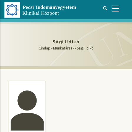
Ugrás
a
tartalomra
Sági Ildikó
Címlap
-
Munkatársak
-
Sági Ildikó
Morzsa