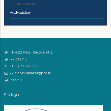
Klinikai Központ
Adatvédelem
H-7623 Pécs, Rákóczi út 2.
kk.pte.hu
(+36) 72 536 000
kk.elnoki.hivatal@pte.hu
pte.hu
PTE login