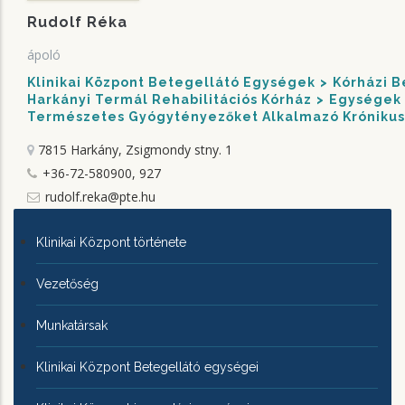
Rudolf Réka
ápoló
Klinikai Központ Betegellátó Egységek
Kórházi 
Harkányi Termál Rehabilitációs Kórház
Egységek
Természetes Gyógytényezőket Alkalmazó Krónikus
7815 Harkány, Zsigmondy stny. 1
+36-72-580900, 927
rudolf.reka@pte.hu
KLINIKAI
Klinikai Központ története
KÖZPONTRÓL
Vezetőség
Munkatársak
Klinikai Központ Betegellátó egységei