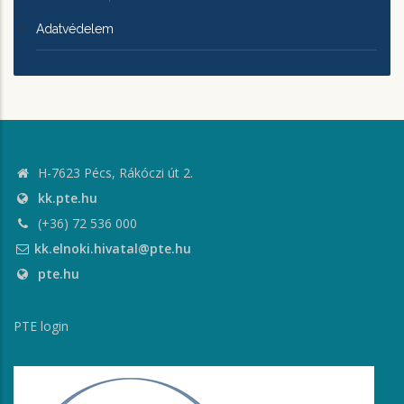
Adatvédelem
H-7623 Pécs, Rákóczi út 2.
kk.pte.hu
(+36) 72 536 000
kk.elnoki.hivatal@pte.hu
pte.hu
PTE login