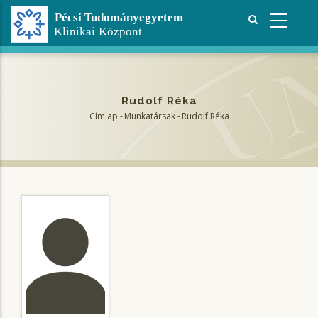
Ugrás
a
tartalomra
Rudolf Réka
Címlap
-
Munkatársak
-
Rudolf Réka
Morzsa