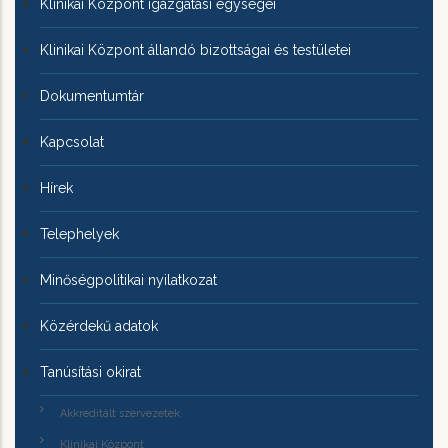
Klinikai Központ igazgatási egységei
Klinikai Központ állandó bizottságai és testületei
Dokumentumtár
Kapcsolat
Hírek
Telephelyek
Minőségpolitikai nyilatkozat
Közérdekű adatok
Tanúsítási okirat
Akkreditált szervezetek
Klinikai Központ