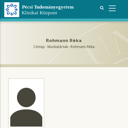
Ugrás
a
tartalomra
Rohmann Réka
Címlap
-
Munkatársak
-
Rohmann Réka
Morzsa