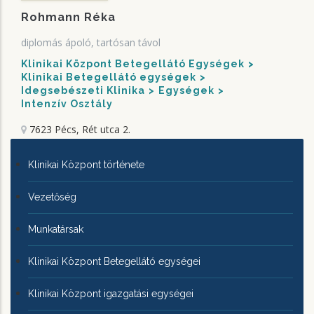
Rohmann Réka
diplomás ápoló, tartósan távol
Klinikai Központ Betegellátó Egységek
Klinikai Betegellátó egységek
Idegsebészeti Klinika
Egységek
Intenzív Osztály
7623 Pécs, Rét utca 2.
KLINIKAI
Klinikai Központ története
KÖZPONTRÓL
Vezetőség
Munkatársak
Klinikai Központ Betegellátó egységei
Klinikai Központ igazgatási egységei