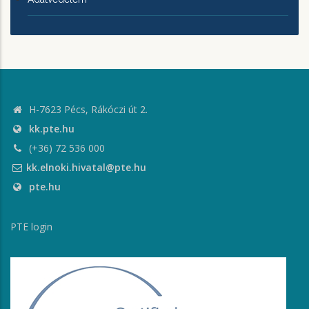
H-7623 Pécs, Rákóczi út 2.
kk.pte.hu
(+36) 72 536 000
kk.elnoki.hivatal@pte.hu
pte.hu
PTE login