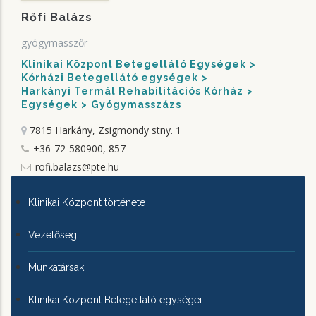
Rőfi Balázs
gyógymasszőr
Klinikai Központ Betegellátó Egységek
Kórházi Betegellátó egységek
Harkányi Termál Rehabilitációs Kórház
Egységek
Gyógymasszázs
7815 Harkány, Zsigmondy stny. 1
+36-72-580900, 857
rofi.balazs@pte.hu
KLINIKAI
Klinikai Központ története
KÖZPONTRÓL
Vezetőség
Munkatársak
Klinikai Központ Betegellátó egységei