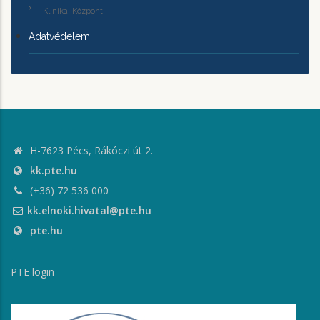
Klinikai Központ
Adatvédelem
H-7623 Pécs, Rákóczi út 2.
kk.pte.hu
(+36) 72 536 000
kk.elnoki.hivatal@pte.hu
pte.hu
PTE login