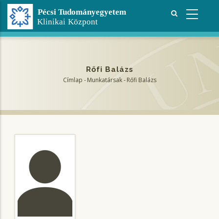
Ugrás
a
tartalomra
Rőfi Balázs
Címlap
-
Munkatársak
-
Rőfi Balázs
Morzsa