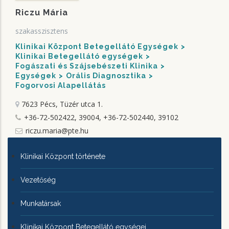
Riczu Mária
szakasszisztens
Klinikai Központ Betegellátó Egységek
Klinikai Betegellátó egységek
Fogászati és Szájsebészeti Klinika
Egységek
Orális Diagnosztika
Fogorvosi Alapellátás
7623 Pécs, Tüzér utca 1.
+36-72-502422, 39004, +36-72-502440, 39102
riczu.maria@pte.hu
KLINIKAI
Klinikai Központ története
KÖZPONTRÓL
Vezetőség
Munkatársak
Klinikai Központ Betegellátó egységei