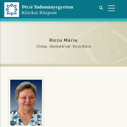
Ugrás
a
tartalomra
Riczu Mária
Címlap
-
Munkatársak
-
Riczu Mária
Morzsa