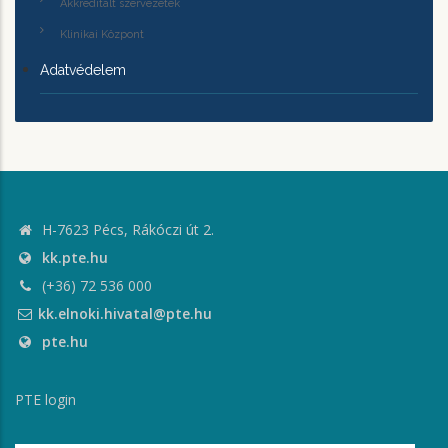
Akkreditált szervezetek
Klinikai Központ
Adatvédelem
H-7623 Pécs, Rákóczi út 2.
kk.pte.hu
(+36) 72 536 000
kk.elnoki.hivatal@pte.hu
pte.hu
PTE login