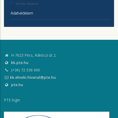
Klinikai Központ
Adatvédelem
H-7623 Pécs, Rákóczi út 2.
kk.pte.hu
(+36) 72 536 000
kk.elnoki.hivatal@pte.hu
pte.hu
PTE login