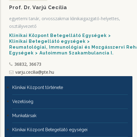
Prof. Dr. Varjú Cecília
egyetemi tanár, orvosszakmai klinikaigazgató-helyettes,
osztályvezető
Klinikai Központ Betegellátó Egységek
Klinikai Betegellátó egységek
Reumatológiai, Immunológiai és Mozgásszervi Rehab
Egységek
Autoimmun Szakambulancia I.
36832, 36673
varju.cecilia@pte.hu
KLINIKAI
Klinikai Központ története
KÖZPONTRÓL
Vezetőség
Munkatársak
Klinikai Központ Betegellátó egységei