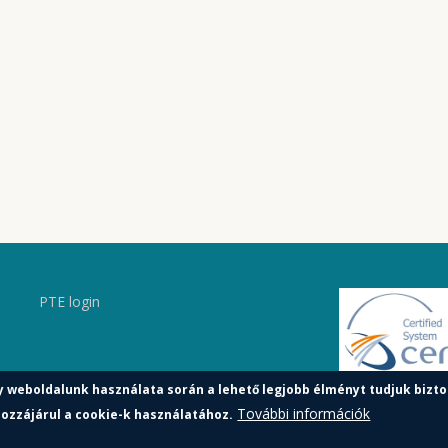
PTE login
y weboldalunk használata során a lehető legjobb élményt tudjuk bizto
További információk
ozzájárul a cookie-k használatához.