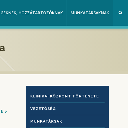
EGEKNEK, HOZZÁTARTOZÓKNAK
MUNKATÁRSAKNAK
la
KLINIKAI
KLINIKAI KÖZPONT TÖRTÉNETE
KÖZPONTRÓL
VEZETŐSÉG
ek
MUNKATÁRSAK