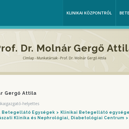
KLINIKAI KÖZPONTRÓL
BET
rof. Dr. Molnár Gergő Atti
Címlap
-
Munkatársak
-
Prof. Dr. Molnár Gergő Attila
Morzsa
ár Gergő Attila
nikaigazgató-helyettes
nt Betegellátó Egységek
Klinikai Betegellátó egység
yászati Klinika és Nephrológiai, Diabetológiai Centrum