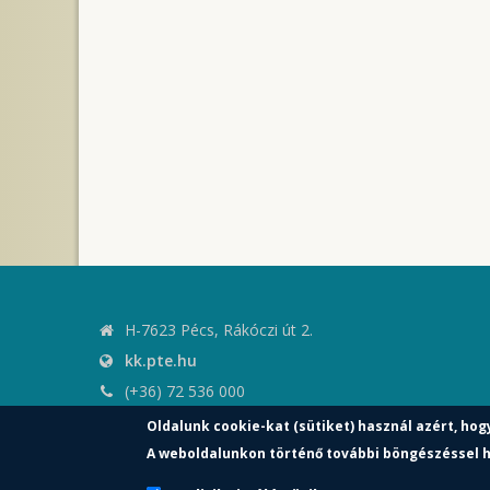
H-7623 Pécs, Rákóczi út 2.
kk.pte.hu
(+36) 72 536 000
kk.elnoki.hivatal@pte.hu
Oldalunk cookie-kat (sütiket) használ azért, hog
pte.hu
A weboldalunkon történő további böngészéssel h