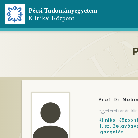
Ugrás
a
tartalomra
P
Prof. Dr. Moln
egyetemi tanár, kli
Klinikai Közpo
II. sz. Belgyóg
Igazgatás