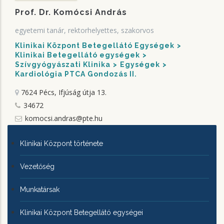
Prof. Dr. Komócsi András
egyetemi tanár, rektorhelyettes, szakorvos
Klinikai Központ Betegellátó Egységek
Klinikai Betegellátó egységek
Szívgyógyászati Klinika
Egységek
Kardiológia PTCA Gondozás II.
7624 Pécs, Ifjúság útja 13.
34672
komocsi.andras@pte.hu
KLINIKAI
Klinikai Központ története
KÖZPONTRÓL
Vezetőség
Munkatársak
Klinikai Központ Betegellátó egységei