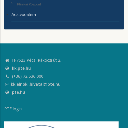
Klinikai Központ
Adatvédelem
H-7623 Pécs, Rákóczi út 2.
kk.pte.hu
(+36) 72 536 000
kk.elnoki.hivatal@pte.hu
pte.hu
PTE login