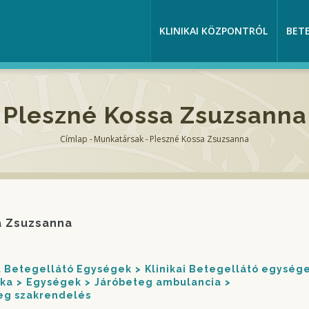
KLINIKAI KÖZPONTRÓL
BET
Pleszné Kossa Zsuzsanna
Címlap
-
Munkatársak
-
Pleszné Kossa Zsuzsanna
Morzsa
a Zsuzsanna
nt Betegellátó Egységek
Klinikai Betegellátó egység
ika
Egységek
Járóbeteg ambulancia
teg szakrendelés