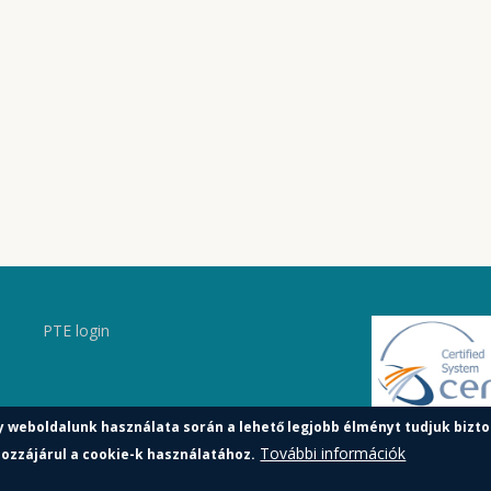
PTE login
y weboldalunk használata során a lehető legjobb élményt tudjuk bizto
További információk
ozzájárul a cookie-k használatához.