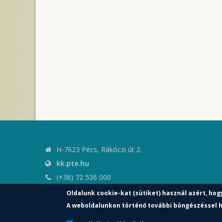
H-7623 Pécs, Rákóczi út 2.
kk.pte.hu
(+36) 72 536 000
kk.elnoki.hivatal@pte.hu
Oldalunk cookie-kat (sütiket) használ azért, hog
pte.hu
A weboldalunkon történő további böngészéssel h