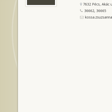
7632 Pécs, Akác u
36662, 36665
kossa.zsuzsann