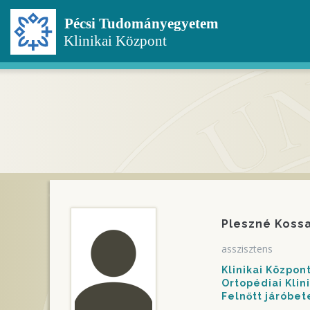
Ugrás
a
tartalomra
Pleszné Koss
asszisztens
Klinikai Közpo
Ortopédiai Klin
Felnőtt járóbe