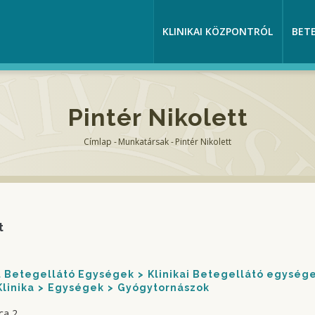
KLINIKAI KÖZPONTRÓL
BET
Pintér Nikolett
Címlap
-
Munkatársak
-
Pintér Nikolett
Morzsa
t
nt Betegellátó Egységek
Klinikai Betegellátó egység
linika
Egységek
Gyógytornászok
ca 2.