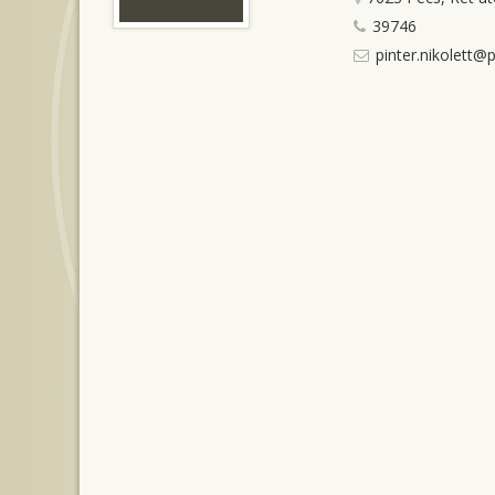
39746
pinter.nikolett@p