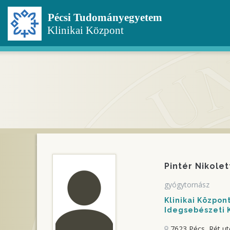
Ugrás
a
tartalomra
Pintér Nikolet
gyógytornász
Klinikai Közpo
Idegsebészeti K
7623 Pécs, Rét ut