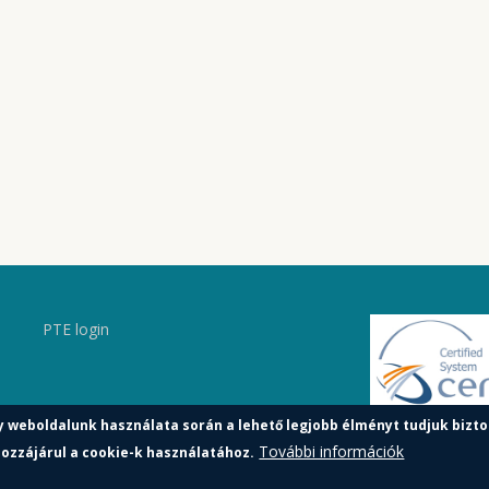
PTE login
y weboldalunk használata során a lehető legjobb élményt tudjuk bizto
További információk
ozzájárul a cookie-k használatához.