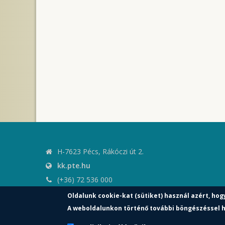
H-7623 Pécs, Rákóczi út 2.
kk.pte.hu
(+36) 72 536 000
kk.elnoki.hivatal@pte.hu
Oldalunk cookie-kat (sütiket) használ azért, hog
pte.hu
A weboldalunkon történő további böngészéssel h