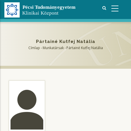
Ugrás
a
tartalomra
Pártainé Kutfej Natália
Címlap
-
Munkatársak
-
Pártainé Kutfej Natália
Morzsa