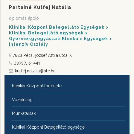
Pártainé Kutfej Natália
diplomás ápoló
Klinikai Központ Betegellátó Egységek
Klinikai Betegellátó egységek
Gyermekgyógyászati Klinika
Egységek
Intenzív Osztály
7623 Pécs, József Attila utca 7.
38797, 61441
kutfej.natalia@pte.hu
KLINIKAI
Klinikai Központ története
KÖZPONTRÓL
Vezetőség
Munkatársak
Klinikai Központ Betegellátó egységei