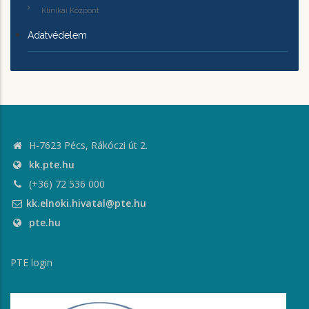
Klinikai Központ
Adatvédelem
H-7623 Pécs, Rákóczi út 2.
kk.pte.hu
(+36) 72 536 000
kk.elnoki.hivatal@pte.hu
pte.hu
PTE login