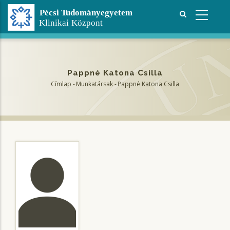
Ugrás
a
tartalomra
Pappné Katona Csilla
Címlap
-
Munkatársak
-
Pappné Katona Csilla
Morzsa