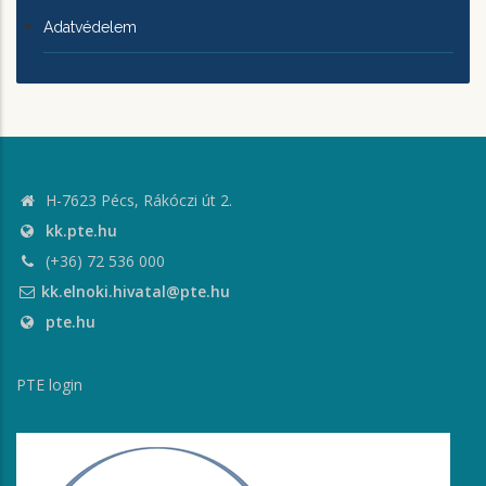
Adatvédelem
H-7623 Pécs, Rákóczi út 2.
kk.pte.hu
(+36) 72 536 000
kk.elnoki.hivatal@pte.hu
pte.hu
PTE login