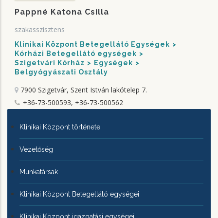
Pappné Katona Csilla
szakasszisztens
Klinikai Központ Betegellátó Egységek
Kórházi Betegellátó egységek
Szigetvári Kórház
Egységek
Belgyógyászati Osztály
7900 Szigetvár, Szent István lakótelep 7.
+36-73-500593, +36-73-500562
KLINIKAI
Klinikai Központ története
KÖZPONTRÓL
Vezetőség
Munkatársak
Klinikai Központ Betegellátó egységei
Klinikai Központ igazgatási egységei